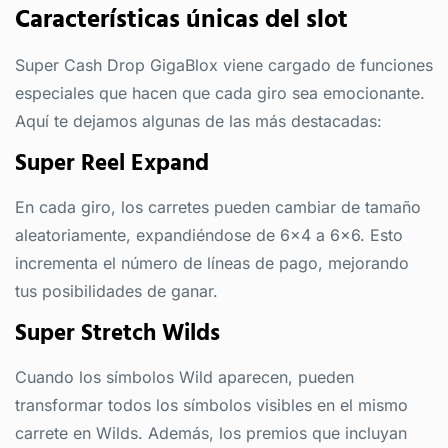
Características únicas del slot
Super Cash Drop GigaBlox viene cargado de funciones
especiales que hacen que cada giro sea emocionante.
Aquí te dejamos algunas de las más destacadas:
Super Reel Expand
En cada giro, los carretes pueden cambiar de tamaño
aleatoriamente, expandiéndose de 6x4 a 6x6. Esto
incrementa el número de líneas de pago, mejorando
tus posibilidades de ganar.
Super Stretch Wilds
Cuando los símbolos Wild aparecen, pueden
transformar todos los símbolos visibles en el mismo
carrete en Wilds. Además, los premios que incluyan