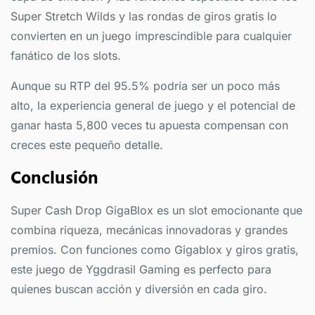
Super Stretch Wilds y las rondas de giros gratis lo
convierten en un juego imprescindible para cualquier
fanático de los slots.
Aunque su RTP del 95.5% podría ser un poco más
alto, la experiencia general de juego y el potencial de
ganar hasta 5,800 veces tu apuesta compensan con
creces este pequeño detalle.
Conclusión
Super Cash Drop GigaBlox es un slot emocionante que
combina riqueza, mecánicas innovadoras y grandes
premios. Con funciones como Gigablox y giros gratis,
este juego de Yggdrasil Gaming es perfecto para
quienes buscan acción y diversión en cada giro.