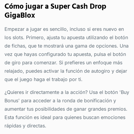
Cómo jugar a Super Cash Drop
GigaBlox
Empezar a jugar es sencillo, incluso si eres nuevo en
los slots. Primero, ajusta tu apuesta utilizando el botón
de fichas, que te mostrará una gama de opciones. Una
vez que hayas configurado tu apuesta, pulsa el botón
de giro para comenzar. Si prefieres un enfoque más
relajado, puedes activar la función de autogiro y dejar
que el juego haga el trabajo por ti.
¿Quieres ir directamente a la acción? Usa el botón 'Buy
Bonus' para acceder a la ronda de bonificación y
aumentar tus posibilidades de ganar grandes premios.
Esta función es ideal para quienes buscan emociones
rápidas y directas.