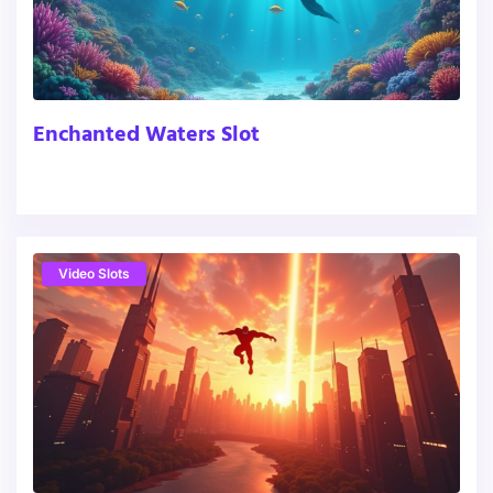
Enchanted Waters Slot
Video Slots