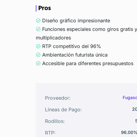
Pros
Diseño gráfico impresionante
Funciones especiales como giros gratis 
multiplicadores
RTP competitivo del 96%
Ambientación futurista única
Accesible para diferentes presupuestos
Proveedor:
Fugas
Líneas de Pago:
2
Rodillos:
RTP:
96.00