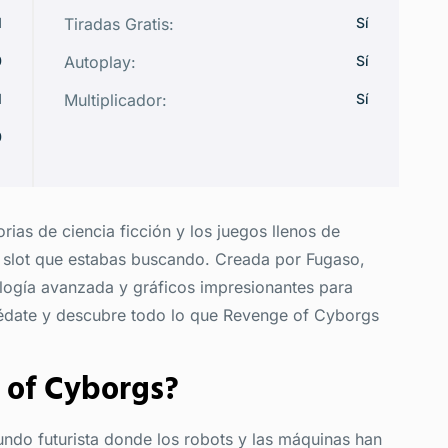
1
Tiradas Gratis:
Sí
0
Autoplay:
Sí
1
Multiplicador:
Sí
0
torias de ciencia ficción y los juegos llenos de
 slot que estabas buscando. Creada por Fugaso,
ogía avanzada y gráficos impresionantes para
uédate y descubre todo lo que Revenge of Cyborgs
 of Cyborgs?
ndo futurista donde los robots y las máquinas han