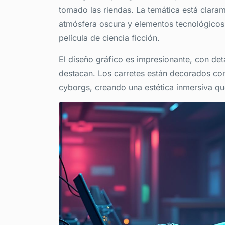
tomado las riendas. La temática está clara
atmósfera oscura y elementos tecnológicos 
película de ciencia ficción.
El diseño gráfico es impresionante, con det
destacan. Los carretes están decorados con
cyborgs, creando una estética inmersiva que