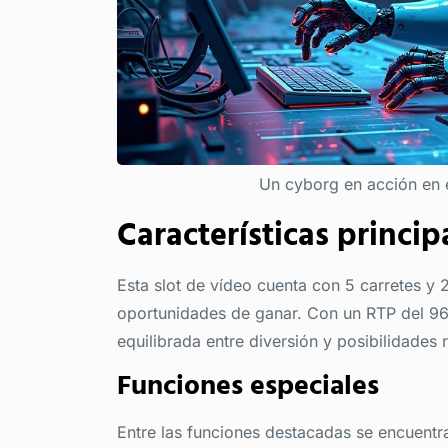
Un cyborg en acción en
Características princi
Esta slot de vídeo cuenta con 5 carretes y 2
oportunidades de ganar. Con un RTP del 9
equilibrada entre diversión y posibilidades
Funciones especiales
Entre las funciones destacadas se encuentra