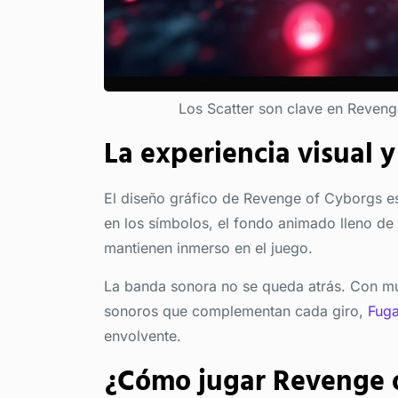
Los Scatter son clave en Revenge
La experiencia visual y
El diseño gráfico de Revenge of Cyborgs es,
en los símbolos, el fondo animado lleno de l
mantienen inmerso en el juego.
La banda sonora no se queda atrás. Con mús
sonoros que complementan cada giro,
Fug
envolvente.
¿Cómo jugar Revenge 