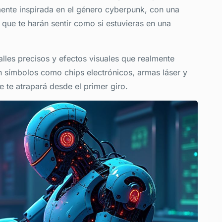
mente inspirada en el género cyberpunk, con una
que te harán sentir como si estuvieras en una
alles precisos y efectos visuales que realmente
 símbolos como chips electrónicos, armas láser y
 te atrapará desde el primer giro.