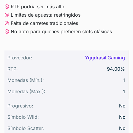
RTP podría ser más alto
Límites de apuesta restringidos
Falta de carretes tradicionales
No apto para quienes prefieren slots clásicas
Proveedor:
Yggdrasil Gaming
RTP:
94.00%
Monedas (Mín.):
1
Monedas (Máx.):
1
Progresivo:
No
Símbolo Wild:
No
Símbolo Scatter:
No