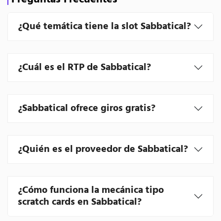
¿Qué temática tiene la slot Sabbatical?
¿Cuál es el RTP de Sabbatical?
¿Sabbatical ofrece giros gratis?
¿Quién es el proveedor de Sabbatical?
¿Cómo funciona la mecánica tipo
scratch cards en Sabbatical?