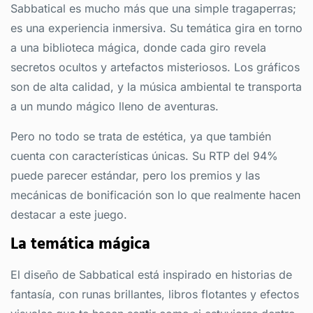
Sabbatical es mucho más que una simple tragaperras;
es una experiencia inmersiva. Su temática gira en torno
a una biblioteca mágica, donde cada giro revela
secretos ocultos y artefactos misteriosos. Los gráficos
son de alta calidad, y la música ambiental te transporta
a un mundo mágico lleno de aventuras.
Pero no todo se trata de estética, ya que también
cuenta con características únicas. Su RTP del 94%
puede parecer estándar, pero los premios y las
mecánicas de bonificación son lo que realmente hacen
destacar a este juego.
La temática mágica
El diseño de Sabbatical está inspirado en historias de
fantasía, con runas brillantes, libros flotantes y efectos