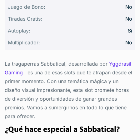
Juego de Bono:
No
Tiradas Gratis:
No
Autoplay:
Sí
Multiplicador:
No
La tragaperras Sabbatical, desarrollada por
Yggdrasil
Gaming
, es una de esas slots que te atrapan desde el
primer momento. Con una temática mágica y un
diseño visual impresionante, esta slot promete horas
de diversión y oportunidades de ganar grandes
premios. Vamos a sumergirnos en todo lo que tiene
para ofrecer.
¿Qué hace especial a Sabbatical?