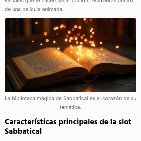
visuales que te hacen sentir como si estuvieras dentro
de una película animada.
La biblioteca mágica de Sabbatical es el corazón de su
temática.
Características principales de la slot
Sabbatical