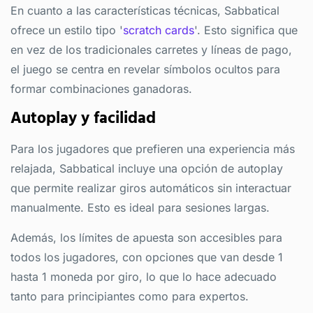
En cuanto a las características técnicas, Sabbatical
ofrece un estilo tipo '
scratch cards
'. Esto significa que
en vez de los tradicionales carretes y líneas de pago,
el juego se centra en revelar símbolos ocultos para
formar combinaciones ganadoras.
Autoplay y facilidad
Para los jugadores que prefieren una experiencia más
relajada, Sabbatical incluye una opción de autoplay
que permite realizar giros automáticos sin interactuar
manualmente. Esto es ideal para sesiones largas.
Además, los límites de apuesta son accesibles para
todos los jugadores, con opciones que van desde 1
hasta 1 moneda por giro, lo que lo hace adecuado
tanto para principiantes como para expertos.