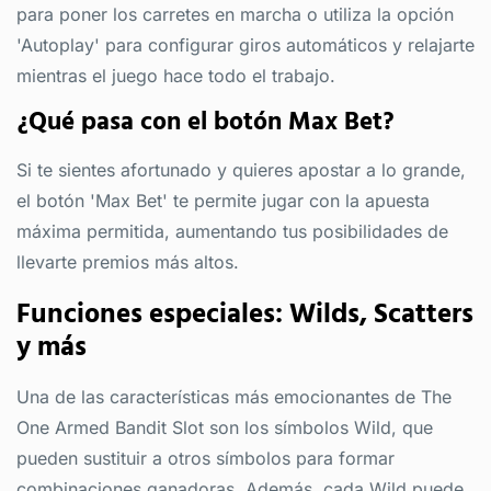
para poner los carretes en marcha o utiliza la opción
'Autoplay' para configurar giros automáticos y relajarte
mientras el juego hace todo el trabajo.
¿Qué pasa con el botón Max Bet?
Si te sientes afortunado y quieres apostar a lo grande,
el botón 'Max Bet' te permite jugar con la apuesta
máxima permitida, aumentando tus posibilidades de
llevarte premios más altos.
Funciones especiales: Wilds, Scatters
y más
Una de las características más emocionantes de The
One Armed Bandit Slot son los símbolos Wild, que
pueden sustituir a otros símbolos para formar
combinaciones ganadoras. Además, cada Wild puede