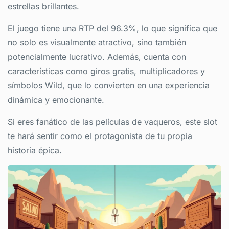
estrellas brillantes.
El juego tiene una RTP del 96.3%, lo que significa que
no solo es visualmente atractivo, sino también
potencialmente lucrativo. Además, cuenta con
características como giros gratis, multiplicadores y
símbolos Wild, que lo convierten en una experiencia
dinámica y emocionante.
Si eres fanático de las películas de vaqueros, este slot
te hará sentir como el protagonista de tu propia
historia épica.