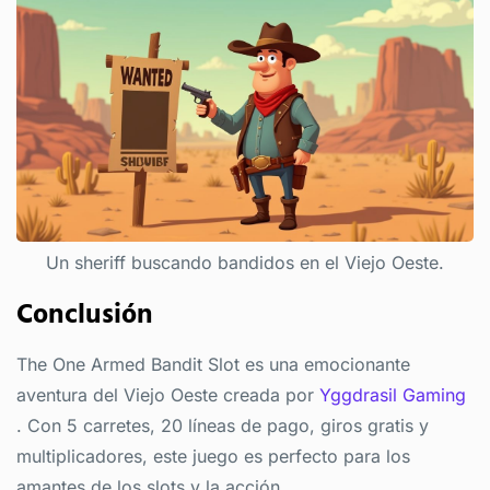
Un sheriff buscando bandidos en el Viejo Oeste.
Conclusión
The One Armed Bandit Slot es una emocionante
aventura del Viejo Oeste creada por
Yggdrasil Gaming
. Con 5 carretes, 20 líneas de pago, giros gratis y
multiplicadores, este juego es perfecto para los
amantes de los slots y la acción.