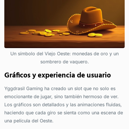
Un símbolo del Viejo Oeste: monedas de oro y un
sombrero de vaquero.
Gráficos y experiencia de usuario
Yggdrasil Gaming ha creado un slot que no solo es
emocionante de jugar, sino también hermoso de ver.
Los gráficos son detallados y las animaciones fluidas,
haciendo que cada giro se sienta como una escena de
una película del Oeste.