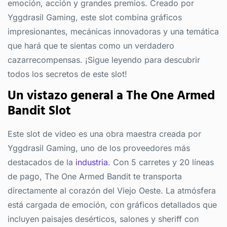
emoción, acción y grandes premios. Creado por
Yggdrasil Gaming, este slot combina gráficos
impresionantes, mecánicas innovadoras y una temática
que hará que te sientas como un verdadero
cazarrecompensas. ¡Sigue leyendo para descubrir
todos los secretos de este slot!
Un vistazo general a The One Armed
Bandit Slot
Este slot de video es una obra maestra creada por
Yggdrasil Gaming, uno de los proveedores más
destacados de la
industria
. Con 5 carretes y 20 líneas
de pago, The One Armed Bandit te transporta
directamente al corazón del Viejo Oeste. La atmósfera
está cargada de emoción, con gráficos detallados que
incluyen paisajes desérticos, salones y sheriff con