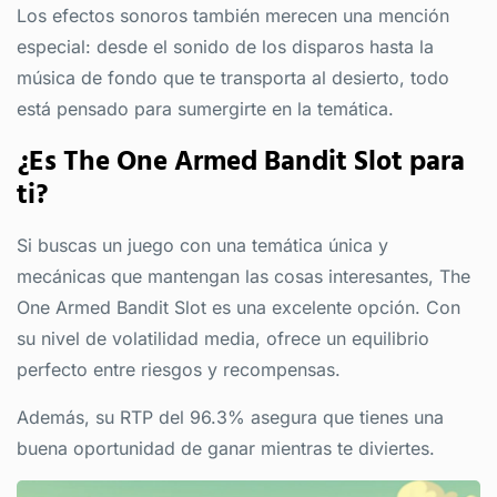
Los efectos sonoros también merecen una mención
especial: desde el sonido de los disparos hasta la
música de fondo que te transporta al desierto, todo
está pensado para sumergirte en la temática.
¿Es The One Armed Bandit Slot para
ti?
Si buscas un juego con una temática única y
mecánicas que mantengan las cosas interesantes, The
One Armed Bandit Slot es una excelente opción. Con
su nivel de volatilidad media, ofrece un equilibrio
perfecto entre riesgos y recompensas.
Además, su RTP del 96.3% asegura que tienes una
buena oportunidad de ganar mientras te diviertes.