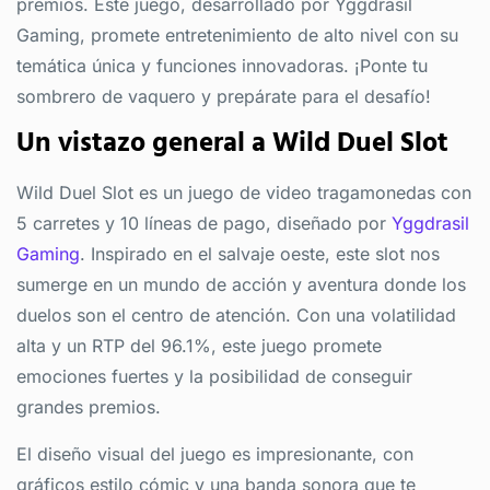
premios. Este juego, desarrollado por Yggdrasil
Gaming, promete entretenimiento de alto nivel con su
temática única y funciones innovadoras. ¡Ponte tu
sombrero de vaquero y prepárate para el desafío!
Un vistazo general a Wild Duel Slot
Wild Duel Slot es un juego de video tragamonedas con
5 carretes y 10 líneas de pago, diseñado por
Yggdrasil
Gaming
. Inspirado en el salvaje oeste, este slot nos
sumerge en un mundo de acción y aventura donde los
duelos son el centro de atención. Con una volatilidad
alta y un RTP del 96.1%, este juego promete
emociones fuertes y la posibilidad de conseguir
grandes premios.
El diseño visual del juego es impresionante, con
gráficos estilo cómic y una banda sonora que te