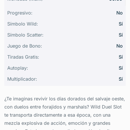
Progresivo:
No
Símbolo Wild:
Sí
Símbolo Scatter:
Sí
Juego de Bono:
No
Tiradas Gratis:
Sí
Autoplay:
Sí
Multiplicador:
Sí
¿Te imaginas revivir los días dorados del salvaje oeste,
con duelos entre forajidos y marshals? Wild Duel Slot
te transporta directamente a esa época, con una
mezcla explosiva de acción, emoción y grandes