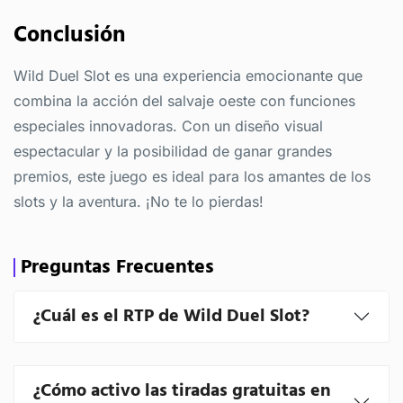
Conclusión
Wild Duel Slot es una experiencia emocionante que
combina la acción del salvaje oeste con funciones
especiales innovadoras. Con un diseño visual
espectacular y la posibilidad de ganar grandes
premios, este juego es ideal para los amantes de los
slots y la aventura. ¡No te lo pierdas!
Preguntas Frecuentes
¿Cuál es el RTP de Wild Duel Slot?
¿Cómo activo las tiradas gratuitas en