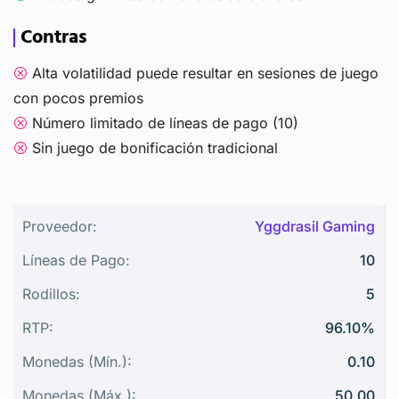
Contras
Alta volatilidad puede resultar en sesiones de juego
con pocos premios
Número limitado de líneas de pago (10)
Sin juego de bonificación tradicional
Proveedor:
Yggdrasil Gaming
Líneas de Pago:
10
Rodillos:
5
RTP:
96.10%
Monedas (Mín.):
0.10
Monedas (Máx.):
50.00