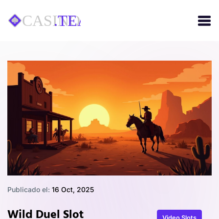
Publicado el:
16 Oct, 2025
Wild Duel Slot
Video Slots