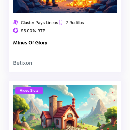
Cluster Pays Líneas
7 Rodillos
95.00% RTP
Mines Of Glory
Betixon
Video Slots