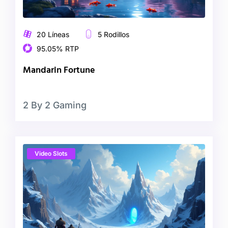
20 Líneas
5 Rodillos
95.05% RTP
Mandarin Fortune
2 By 2 Gaming
Video Slots