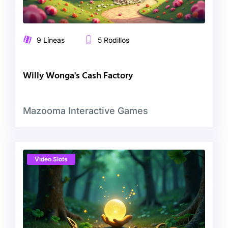
9 Líneas
5 Rodillos
Willy Wonga's Cash Factory
Mazooma Interactive Games
Video Slots