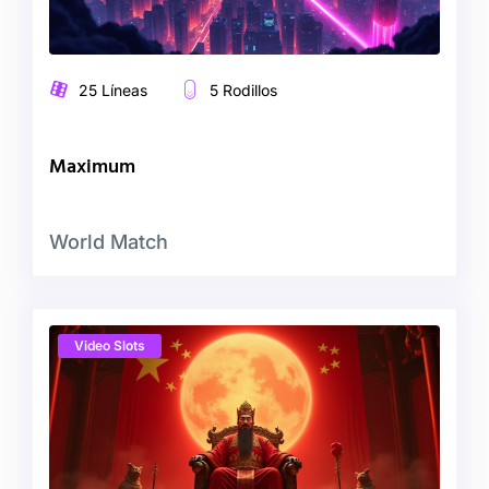
25 Líneas
5 Rodillos
Maximum
World Match
Video Slots