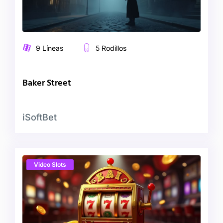
9 Líneas
5 Rodillos
Baker Street
iSoftBet
Video Slots