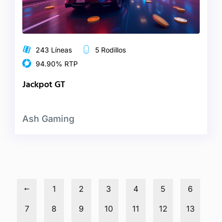
243 Líneas
5 Rodillos
94.90% RTP
Jackpot GT
Ash Gaming
1
2
3
4
5
6
7
8
9
10
11
12
13