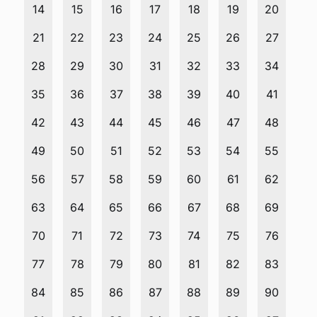
14
15
16
17
18
19
20
21
22
23
24
25
26
27
28
29
30
31
32
33
34
35
36
37
38
39
40
41
42
43
44
45
46
47
48
49
50
51
52
53
54
55
56
57
58
59
60
61
62
63
64
65
66
67
68
69
70
71
72
73
74
75
76
77
78
79
80
81
82
83
84
85
86
87
88
89
90