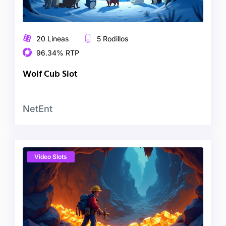
20 Líneas
5 Rodillos
96.34% RTP
Wolf Cub Slot
NetEnt
Video Slots