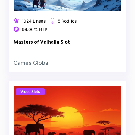
1024 Líneas
5 Rodillos
96.00% RTP
Masters of Valhalla Slot
Games Global
Video Slots