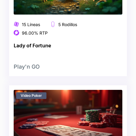
15 Líneas
5 Rodillos
96.00% RTP
Lady of Fortune
Play'n GO
Video Poker