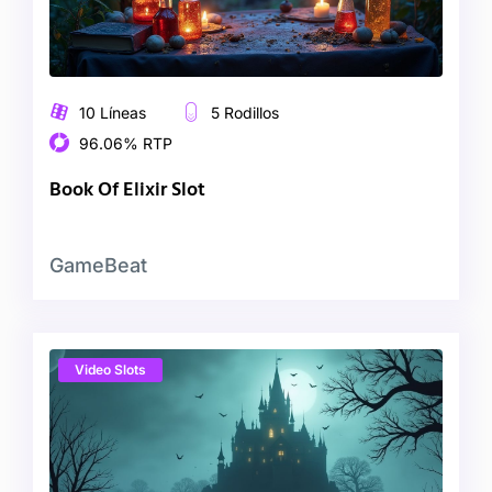
10 Líneas
5 Rodillos
96.06% RTP
Book Of Elixir Slot
GameBeat
Video Slots