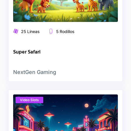
25 Líneas
5 Rodillos
Super Safari
NextGen Gaming
Video Slots