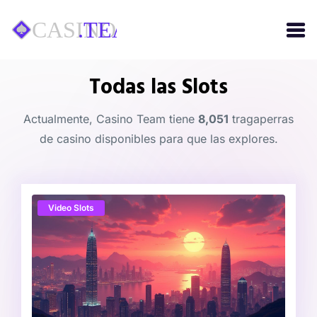
Todas las Slots
Actualmente, Casino Team tiene
8,051
tragaperras
de casino disponibles para que las explores.
Video Slots