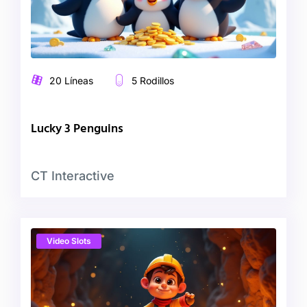
20 Líneas
5 Rodillos
Lucky 3 Penguins
CT Interactive
Video Slots