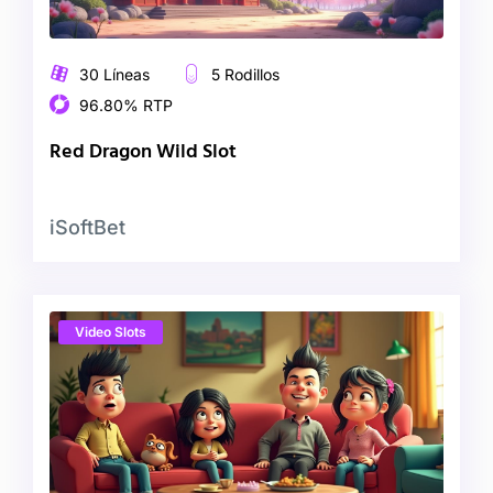
30 Líneas
5 Rodillos
96.80% RTP
Red Dragon Wild Slot
iSoftBet
Video Slots