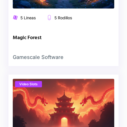
5 Líneas
5 Rodillos
Magic Forest
Gamescale Software
Video Slots