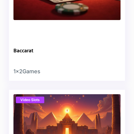
Baccarat
1x2Games
Video Slots