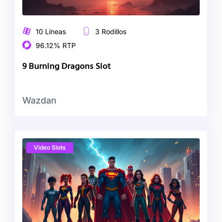
10 Líneas
3 Rodillos
96.12% RTP
9 Burning Dragons Slot
Wazdan
Video Slots