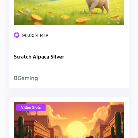
90.00% RTP
Scratch Alpaca Silver
BGaming
Video Slots