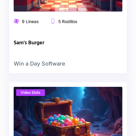
9 Líneas
5 Rodillos
Sam's Burger
Win a Day Software
Video Slots