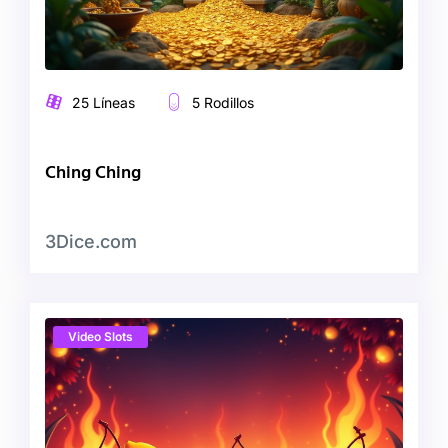
25 Líneas
5 Rodillos
Ching Ching
3Dice.com
Video Slots