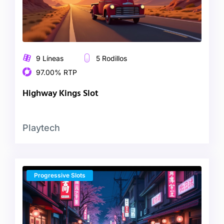
9 Líneas
5 Rodillos
97.00% RTP
Highway Kings Slot
Playtech
Progressive Slots