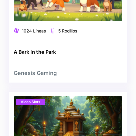
1024 Líneas
5 Rodillos
A Bark in the Park
Genesis Gaming
Video Slots