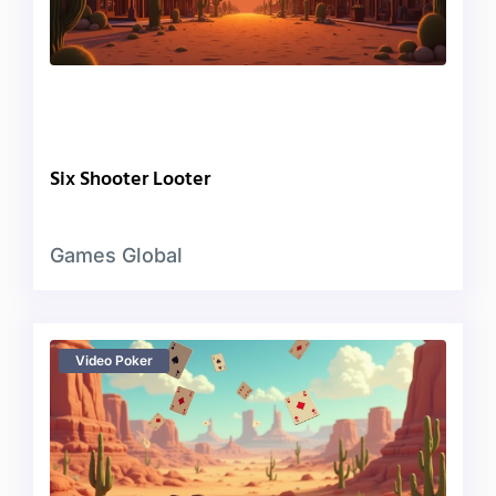
Six Shooter Looter
Games Global
Video Poker