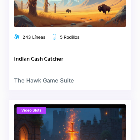
243 Líneas
5 Rodillos
Indian Cash Catcher
The Hawk Game Suite
Video Slots