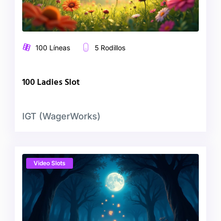
100 Líneas
5 Rodillos
100 Ladies Slot
IGT (WagerWorks)
Video Slots