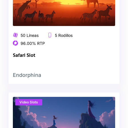
50 Líneas
5 Rodillos
96.00% RTP
Safari Slot
Endorphina
Video Slots