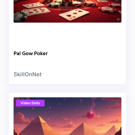
Pai Gow Poker
SkillOnNet
Video Slots