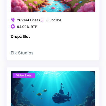
262144 Líneas
6 Rodillos
94.00% RTP
Dropz Slot
Elk Studios
Video Slots