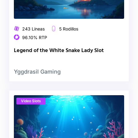
243 Líneas
5 Rodillos
96.10% RTP
Legend of the White Snake Lady Slot
Yggdrasil Gaming
Video Slots