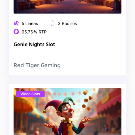
5 Líneas
3 Rodillos
95.76% RTP
Genie Nights Slot
Red Tiger Gaming
Video Slots