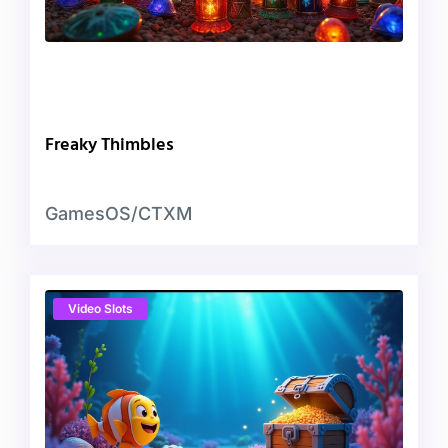
Freaky Thimbles
GamesOS/CTXM
Video Slots