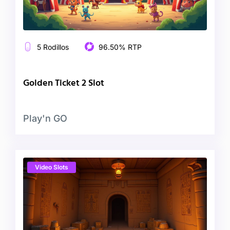
5 Rodillos
96.50% RTP
Golden Ticket 2 Slot
Play'n GO
Video Slots