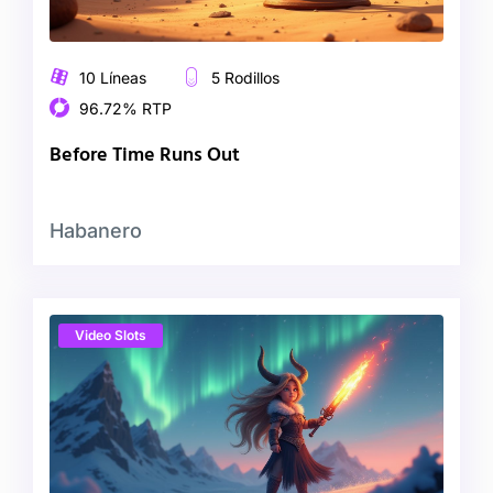
10 Líneas
5 Rodillos
96.72% RTP
Before Time Runs Out
Habanero
Video Slots