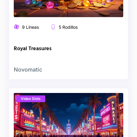
9 Líneas
5 Rodillos
Royal Treasures
Novomatic
Video Slots