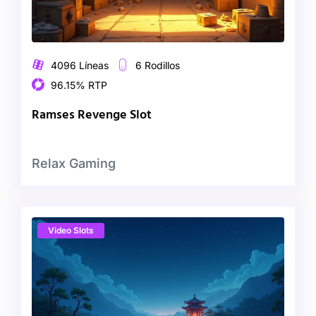
4096 Líneas
6 Rodillos
96.15% RTP
Ramses Revenge Slot
Relax Gaming
Video Slots