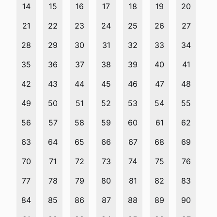
14
15
16
17
18
19
20
21
22
23
24
25
26
27
28
29
30
31
32
33
34
35
36
37
38
39
40
41
42
43
44
45
46
47
48
49
50
51
52
53
54
55
56
57
58
59
60
61
62
63
64
65
66
67
68
69
70
71
72
73
74
75
76
77
78
79
80
81
82
83
84
85
86
87
88
89
90