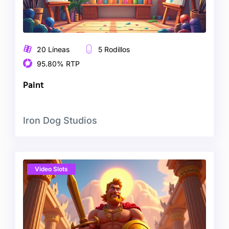
20 Líneas
5 Rodillos
95.80% RTP
Paint
Iron Dog Studios
Video Slots