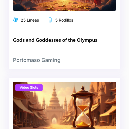
25 Líneas
5 Rodillos
Gods and Goddesses of the Olympus
Portomaso Gaming
Video Slots