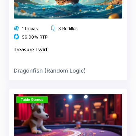
1 Líneas
3 Rodillos
96.00% RTP
Treasure Twirl
Dragonfish (Random Logic)
Table Games