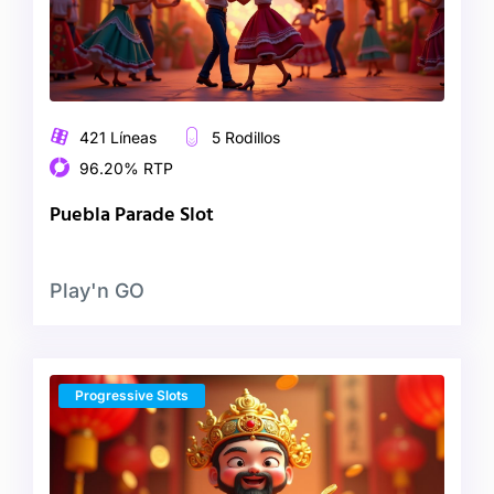
421 Líneas
5 Rodillos
96.20% RTP
Puebla Parade Slot
Play'n GO
Progressive Slots