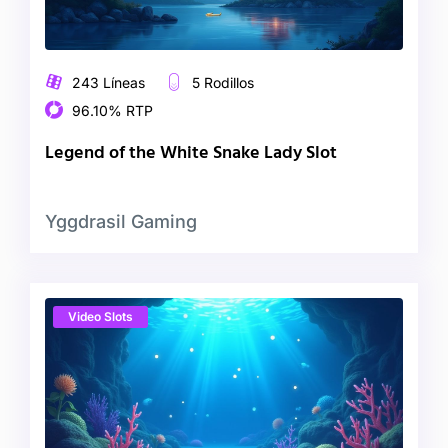
243 Líneas
5 Rodillos
96.10% RTP
Legend of the White Snake Lady Slot
Yggdrasil Gaming
Video Slots