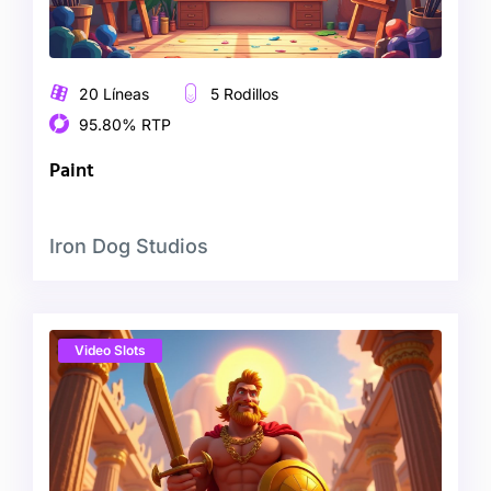
20 Líneas
5 Rodillos
95.80% RTP
Paint
Iron Dog Studios
Video Slots