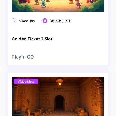
5 Rodillos
96.50% RTP
Golden Ticket 2 Slot
Play'n GO
Video Slots