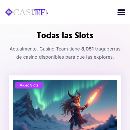
Todas las Slots
Actualmente, Casino Team tiene
8,051
tragaperras
de casino disponibles para que las explores.
Video Slots