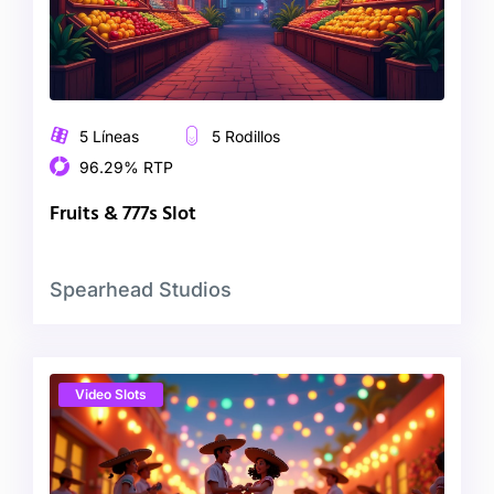
5 Líneas
5 Rodillos
96.29% RTP
Fruits & 777s Slot
Spearhead Studios
Video Slots