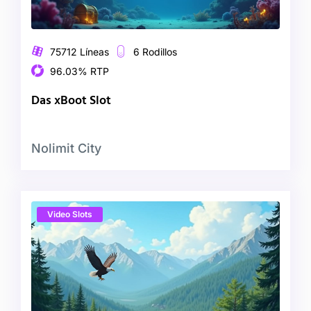
75712 Líneas
6 Rodillos
96.03% RTP
Das xBoot Slot
Nolimit City
Video Slots