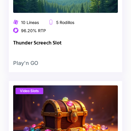
10 Líneas
5 Rodillos
96.20% RTP
Thunder Screech Slot
Play'n GO
Video Slots