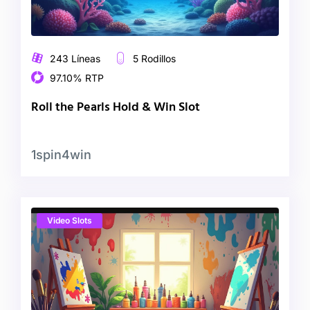
243 Líneas
5 Rodillos
97.10% RTP
Roll the Pearls Hold & Win Slot
1spin4win
Video Slots