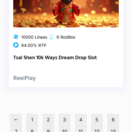
10000 Líneas
6 Rodillos
94.00% RTP
Tsai Shen 10k Ways Dream Drop Slot
ReelPlay
1
2
3
4
5
6
7
8
9
10
11
12
13