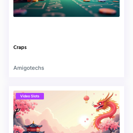
Craps
Amigotechs
Video Slots