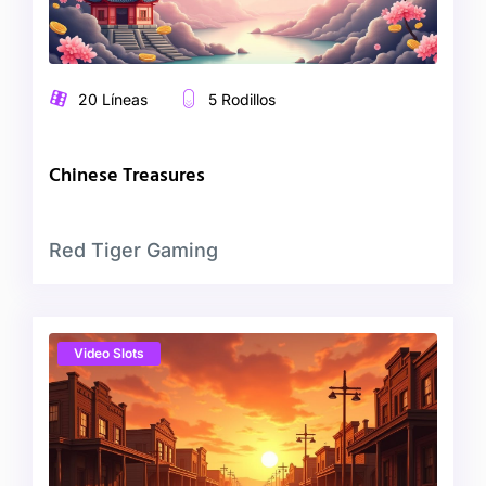
20 Líneas
5 Rodillos
Chinese Treasures
Red Tiger Gaming
Video Slots