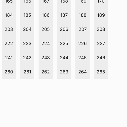
165
166
167
168
169
170
184
185
186
187
188
189
203
204
205
206
207
208
222
223
224
225
226
227
241
242
243
244
245
246
260
261
262
263
264
265