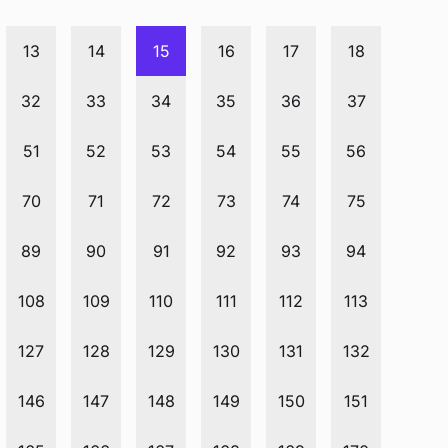
13
14
15
16
17
18
32
33
34
35
36
37
51
52
53
54
55
56
70
71
72
73
74
75
89
90
91
92
93
94
108
109
110
111
112
113
127
128
129
130
131
132
146
147
148
149
150
151