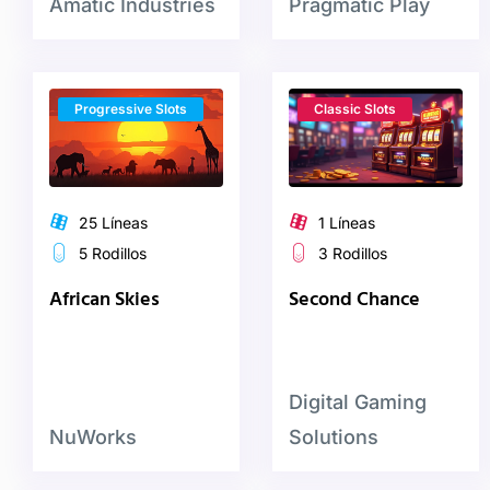
Amatic Industries
Pragmatic Play
Progressive Slots
Classic Slots
25 Líneas
1 Líneas
5 Rodillos
3 Rodillos
African Skies
Second Chance
Digital Gaming
NuWorks
Solutions