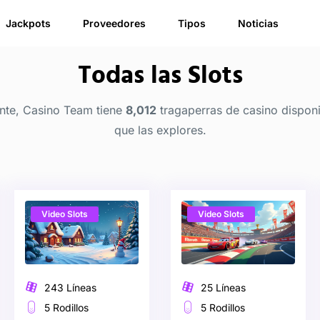
Jackpots
Proveedores
Tipos
Noticias
Todas las Slots
nte, Casino Team tiene
8,012
tragaperras de casino disponi
que las explores.
Video Slots
Video Slots
243 Líneas
25 Líneas
5 Rodillos
5 Rodillos