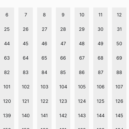
6
7
8
9
10
11
12
25
26
27
28
29
30
31
44
45
46
47
48
49
50
63
64
65
66
67
68
69
82
83
84
85
86
87
88
101
102
103
104
105
106
107
120
121
122
123
124
125
126
139
140
141
142
143
144
145