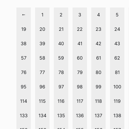
1
2
3
4
5
19
20
21
22
23
24
38
39
40
41
42
43
57
58
59
60
61
62
76
77
78
79
80
81
95
96
97
98
99
100
114
115
116
117
118
119
133
134
135
136
137
138