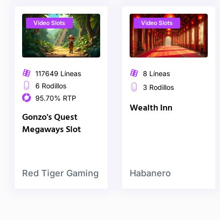
Video Slots
Video Slots
117649 Líneas
8 Líneas
6 Rodillos
3 Rodillos
95.70% RTP
Wealth Inn
Gonzo's Quest
Megaways Slot
Red Tiger Gaming
Habanero