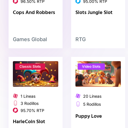
96.50% RTP
95.00% RTP
Cops And Robbers
Slots Jungle Slot
Games Global
RTG
Classic Slots
Video Slots
1 Líneas
20 Líneas
3 Rodillos
5 Rodillos
95.70% RTP
Puppy Love
HarleCoin Slot