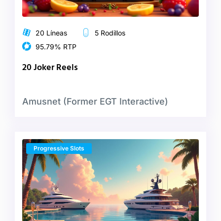
20 Líneas
5 Rodillos
95.79% RTP
20 Joker Reels
Amusnet (Former EGT Interactive)
Progressive Slots