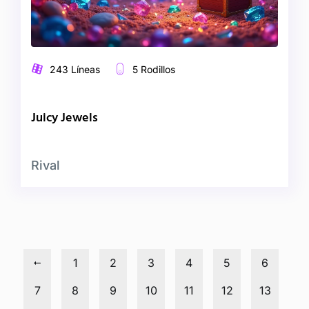
243 Líneas
5 Rodillos
Juicy Jewels
Rival
1
2
3
4
5
6
7
8
9
10
11
12
13