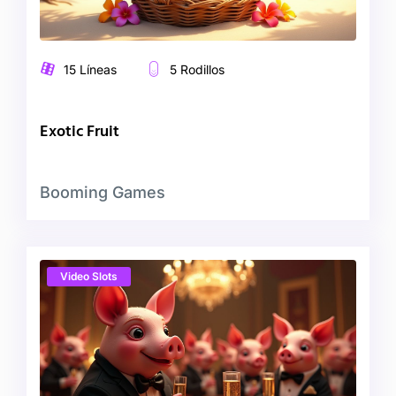
15 Líneas
5 Rodillos
Exotic Fruit
Booming Games
Video Slots