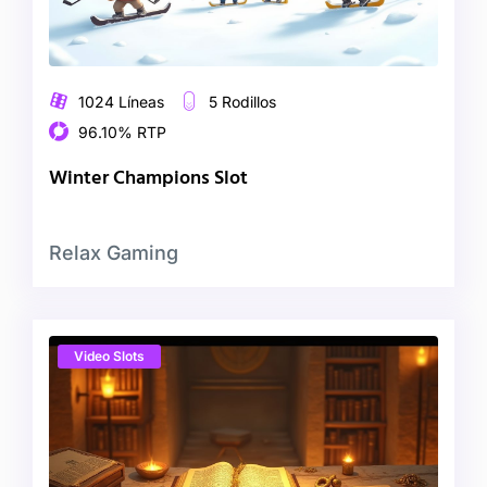
1024 Líneas
5 Rodillos
96.10% RTP
Winter Champions Slot
Relax Gaming
Video Slots