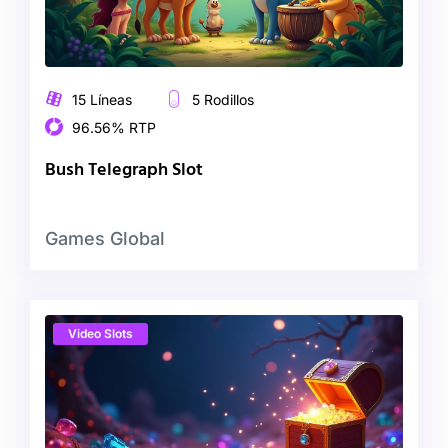
15 Líneas
5 Rodillos
96.56% RTP
Bush Telegraph Slot
Games Global
Video Slots