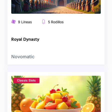
9 Líneas
5 Rodillos
Royal Dynasty
Novomatic
Classic Slots