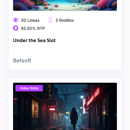
30 Líneas
5 Rodillos
95.50% RTP
Under the Sea Slot
Betsoft
Video Slots