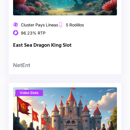
Cluster Pays Líneas
5 Rodillos
96.23% RTP
East Sea Dragon King Slot
NetEnt
Video Slots