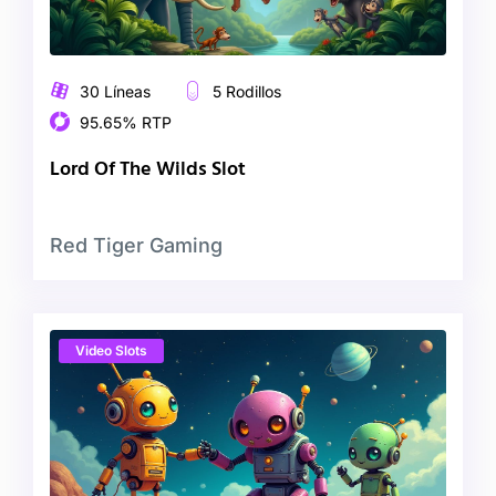
30 Líneas
5 Rodillos
95.65% RTP
Lord Of The Wilds Slot
Red Tiger Gaming
Video Slots