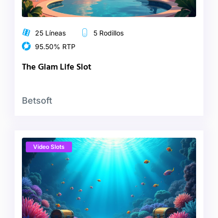
25 Líneas
5 Rodillos
95.50% RTP
The Glam Life Slot
Betsoft
Video Slots