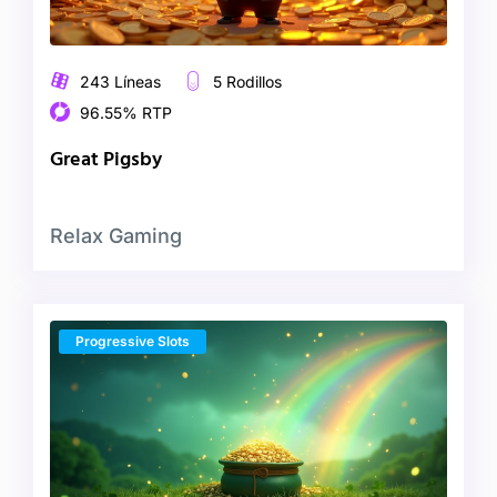
243 Líneas
5 Rodillos
96.55% RTP
Great Pigsby
Relax Gaming
Progressive Slots