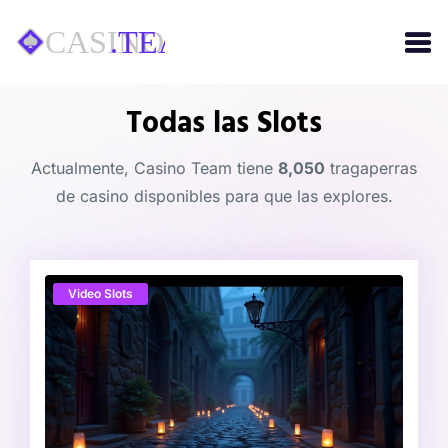
Todas las Slots
Actualmente, Casino Team tiene
8,050
tragaperras
de casino disponibles para que las explores.
Video Slots