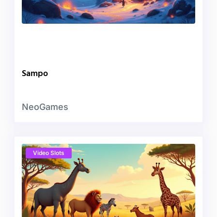
Sampo
NeoGames
Video Slots