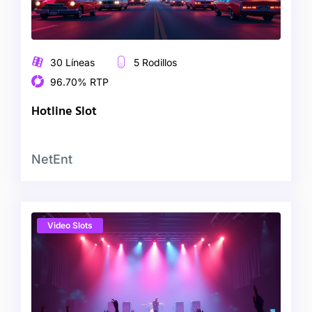
30 Líneas
5 Rodillos
96.70% RTP
Hotline Slot
NetEnt
Video Slots