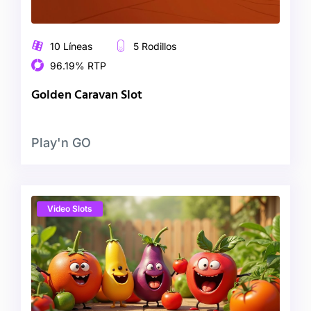
10 Líneas
5 Rodillos
96.19% RTP
Golden Caravan Slot
Play'n GO
Video Slots