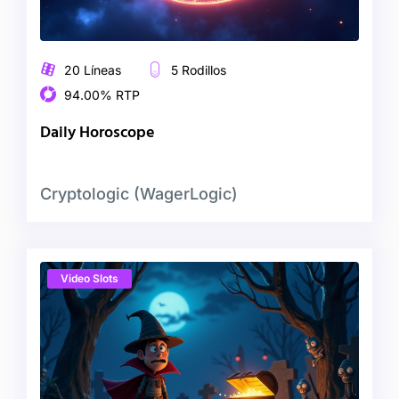
20 Líneas
5 Rodillos
94.00% RTP
Daily Horoscope
Cryptologic (WagerLogic)
Video Slots