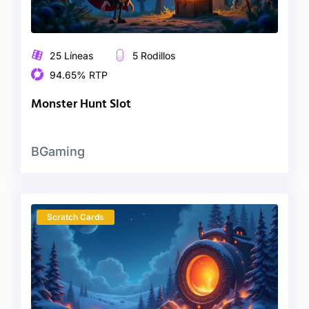
25 Líneas
5 Rodillos
94.65% RTP
Monster Hunt Slot
BGaming
Scratch Cards