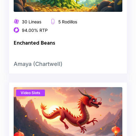
30 Líneas
5 Rodillos
94.00% RTP
Enchanted Beans
Amaya (Chartwell)
Video Slots