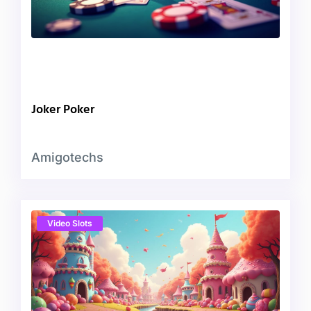
Joker Poker
Amigotechs
Video Slots