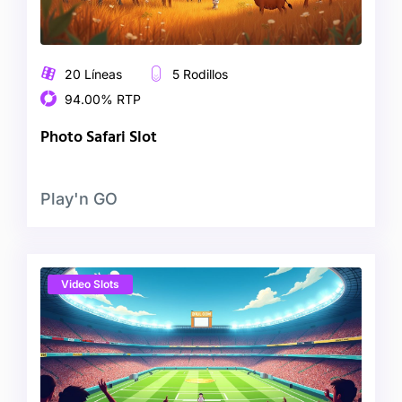
20 Líneas
5 Rodillos
94.00% RTP
Photo Safari Slot
Play'n GO
Video Slots