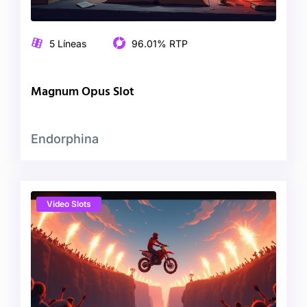
5 Líneas
96.01% RTP
Magnum Opus Slot
Endorphina
Video Slots