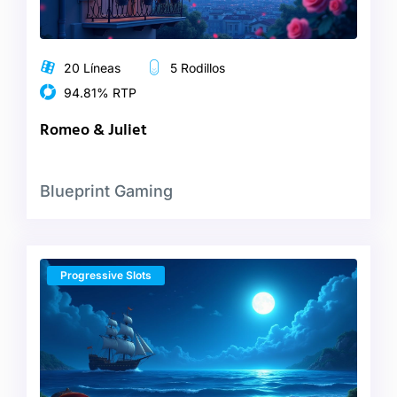
20 Líneas
5 Rodillos
94.81% RTP
Romeo & Juliet
Blueprint Gaming
Progressive Slots