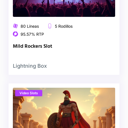
80 Líneas
5 Rodillos
95.57% RTP
Mild Rockers Slot
Lightning Box
Video Slots