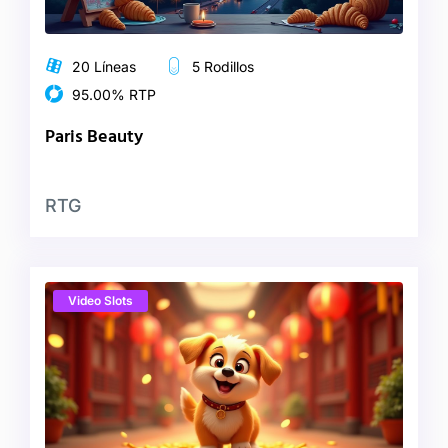
20 Líneas
5 Rodillos
95.00% RTP
Paris Beauty
RTG
Video Slots