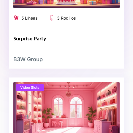
5 Líneas
3 Rodillos
Surprise Party
B3W Group
Video Slots