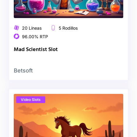
20 Líneas
5 Rodillos
96.00% RTP
Mad Scientist Slot
Betsoft
Video Slots