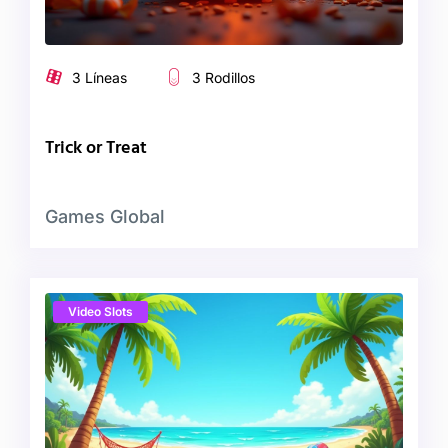
3 Líneas
3 Rodillos
Trick or Treat
Games Global
Video Slots