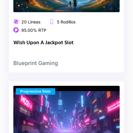
20 Líneas
5 Rodillos
95.00% RTP
Wish Upon A Jackpot Slot
Blueprint Gaming
Progressive Slots