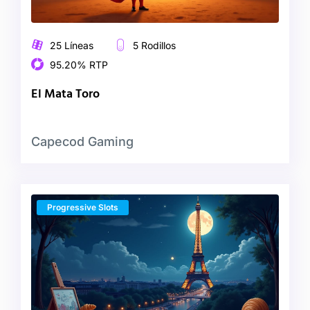
25 Líneas
5 Rodillos
95.20% RTP
El Mata Toro
Capecod Gaming
Progressive Slots