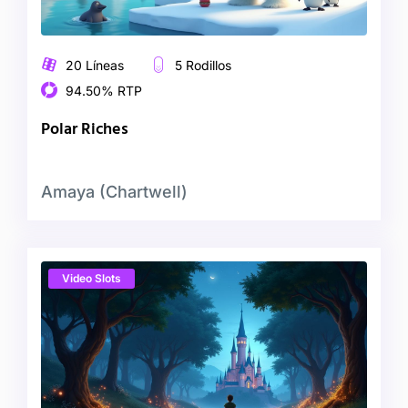
20 Líneas
5 Rodillos
94.50% RTP
Polar Riches
Amaya (Chartwell)
Video Slots