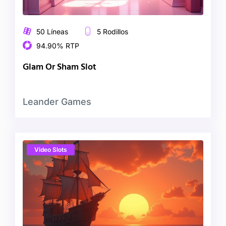
50 Líneas
5 Rodillos
94.90% RTP
Glam Or Sham Slot
Leander Games
Video Slots