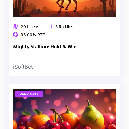
20 Líneas
5 Rodillos
96.00% RTP
Mighty Stallion: Hold & Win
iSoftBet
Video Slots