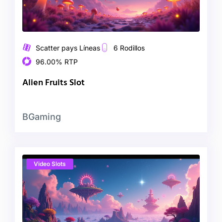
Scatter pays Líneas
6 Rodillos
96.00% RTP
Alien Fruits Slot
BGaming
Video Slots