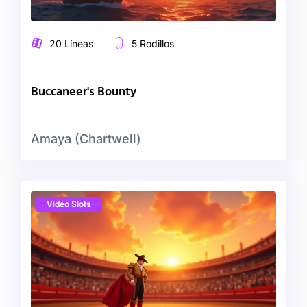
20 Líneas
5 Rodillos
Buccaneer's Bounty
Amaya (Chartwell)
Video Slots