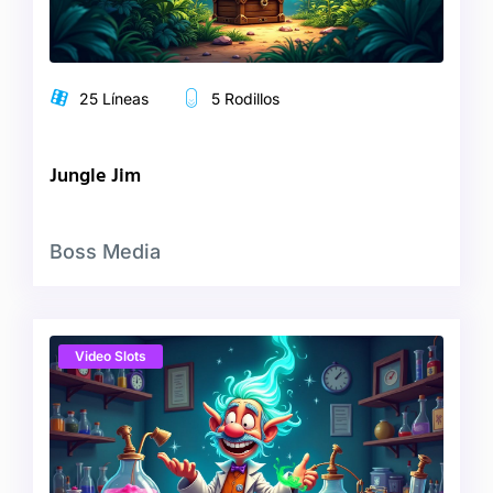
25 Líneas
5 Rodillos
Jungle Jim
Boss Media
Video Slots