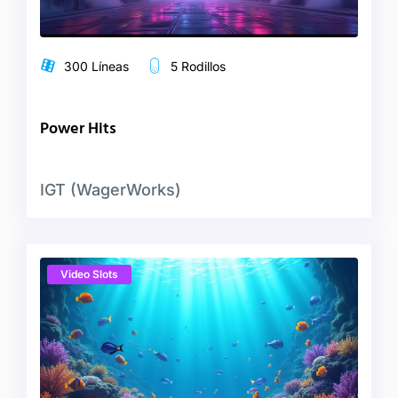
300 Líneas
5 Rodillos
Power Hits
IGT (WagerWorks)
Video Slots