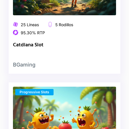
25 Líneas
5 Rodillos
95.30% RTP
Catdiana Slot
BGaming
Progressive Slots