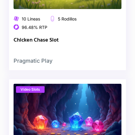
10 Líneas
5 Rodillos
96.48% RTP
Chicken Chase Slot
Pragmatic Play
Video Slots