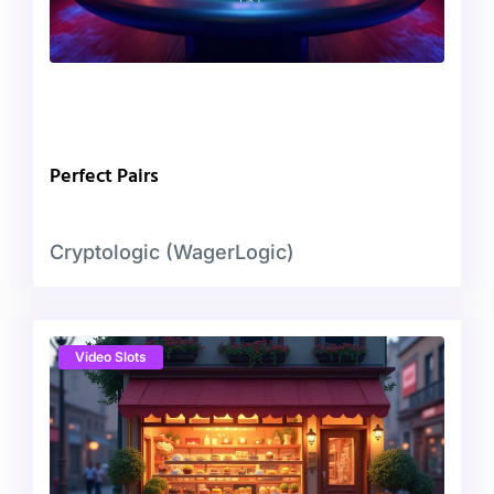
Perfect Pairs
Cryptologic (WagerLogic)
Video Slots