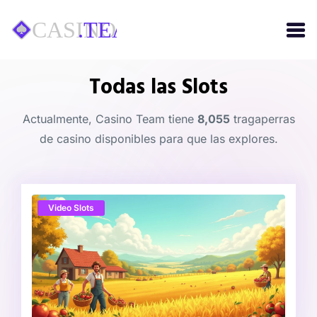
Todas las Slots
Actualmente, Casino Team tiene
8,055
tragaperras
de casino disponibles para que las explores.
Video Slots