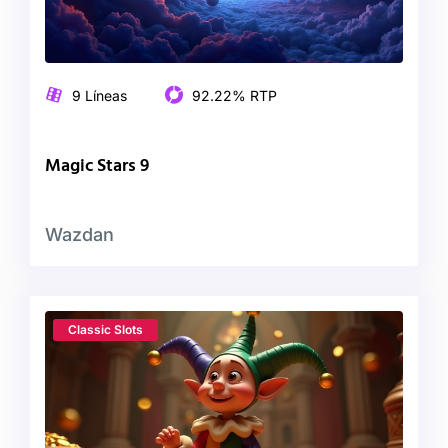
9 Líneas
92.22% RTP
Magic Stars 9
Wazdan
Classic Slots