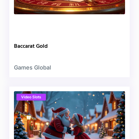
Baccarat Gold
Games Global
Video Slots