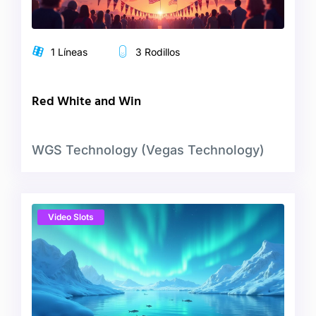
1 Líneas
3 Rodillos
Red White and Win
WGS Technology (Vegas Technology)
Video Slots