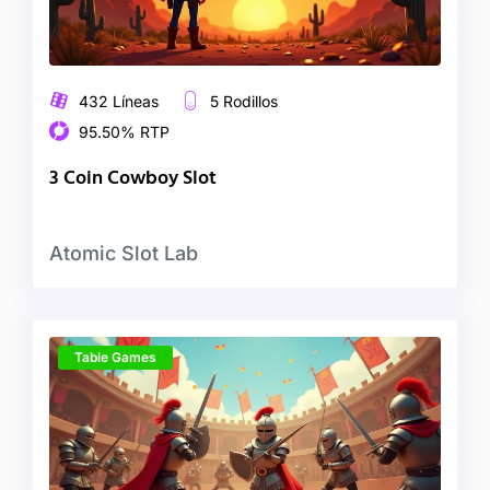
432 Líneas
5 Rodillos
95.50% RTP
3 Coin Cowboy Slot
Atomic Slot Lab
Table Games