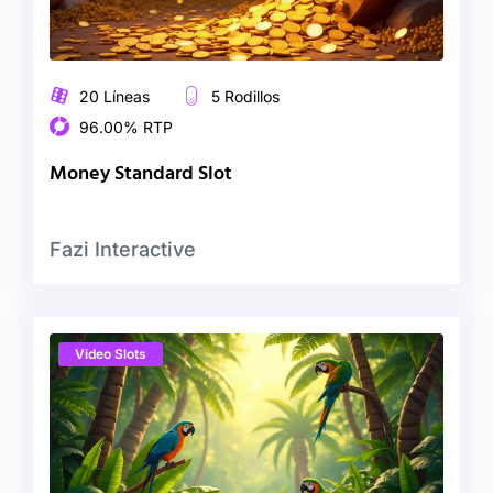
20 Líneas
5 Rodillos
96.00% RTP
Money Standard Slot
Fazi Interactive
Video Slots