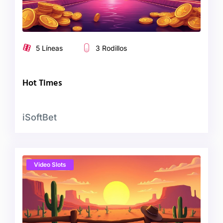
5 Líneas
3 Rodillos
Hot Times
iSoftBet
Video Slots