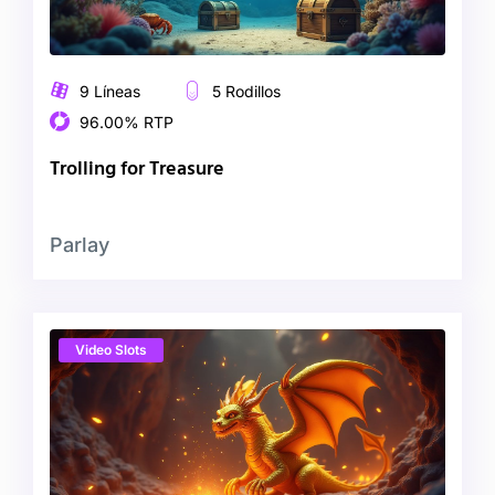
9 Líneas
5 Rodillos
96.00% RTP
Trolling for Treasure
Parlay
Video Slots