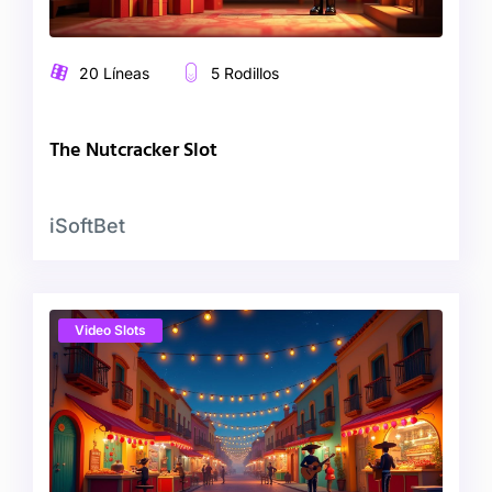
20 Líneas
5 Rodillos
The Nutcracker Slot
iSoftBet
Video Slots