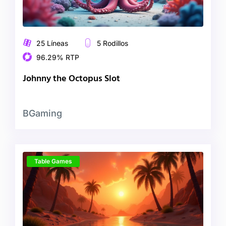
25 Líneas
5 Rodillos
96.29% RTP
Johnny the Octopus Slot
BGaming
Table Games