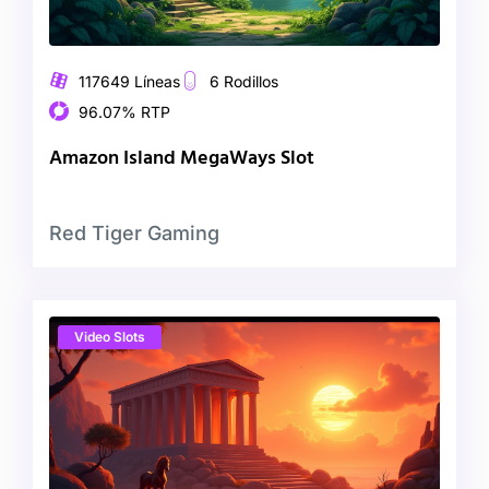
117649 Líneas
6 Rodillos
96.07% RTP
Amazon Island MegaWays Slot
Red Tiger Gaming
Video Slots