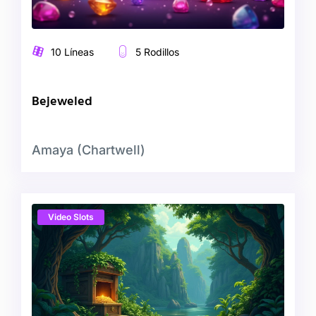
10 Líneas
5 Rodillos
Bejeweled
Amaya (Chartwell)
Video Slots