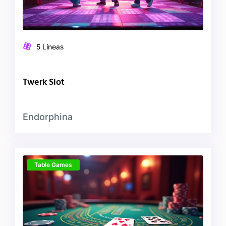
5 Líneas
Twerk Slot
Endorphina
Table Games