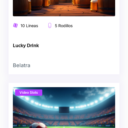
10 Líneas
5 Rodillos
Lucky Drink
Belatra
Video Slots