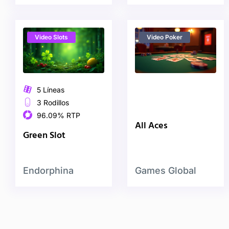
Video Slots
Video Poker
5 Líneas
3 Rodillos
96.09% RTP
All Aces
Green Slot
Endorphina
Games Global