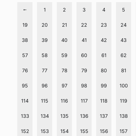
1
2
3
4
5
19
20
21
22
23
24
38
39
40
41
42
43
57
58
59
60
61
62
76
77
78
79
80
81
95
96
97
98
99
100
114
115
116
117
118
119
133
134
135
136
137
138
152
153
154
155
156
157