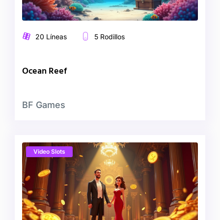
20 Líneas
5 Rodillos
Ocean Reef
BF Games
Video Slots