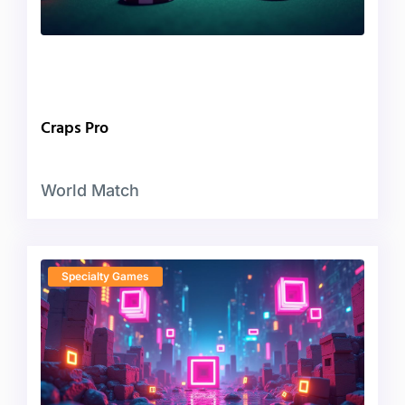
Craps Pro
World Match
Specialty Games