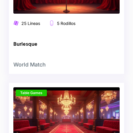
25 Líneas
5 Rodillos
Burlesque
World Match
Table Games