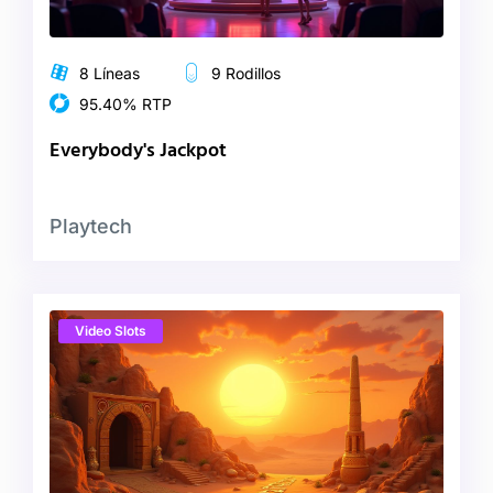
8 Líneas
9 Rodillos
95.40% RTP
Everybody's Jackpot
Playtech
Video Slots