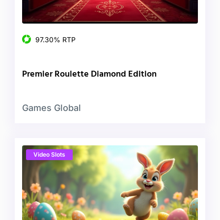
97.30% RTP
Premier Roulette Diamond Edition
Games Global
Video Slots