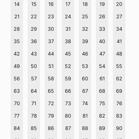
14
15
16
17
18
19
20
21
22
23
24
25
26
27
28
29
30
31
32
33
34
35
36
37
38
39
40
41
42
43
44
45
46
47
48
49
50
51
52
53
54
55
56
57
58
59
60
61
62
63
64
65
66
67
68
69
70
71
72
73
74
75
76
77
78
79
80
81
82
83
84
85
86
87
88
89
90