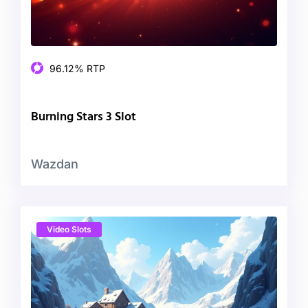
96.12% RTP
Burning Stars 3 Slot
Wazdan
Video Slots