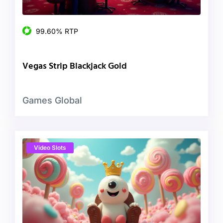
99.60% RTP
Vegas Strip Blackjack Gold
Games Global
Video Slots