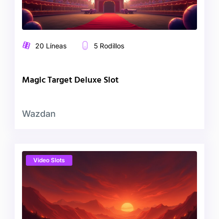
20 Líneas
5 Rodillos
Magic Target Deluxe Slot
Wazdan
Video Slots