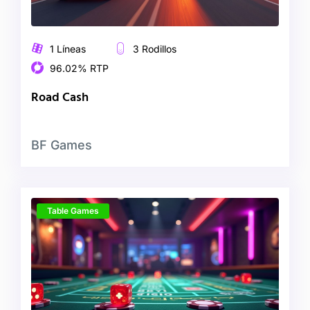
1 Líneas
3 Rodillos
96.02% RTP
Road Cash
BF Games
Table Games