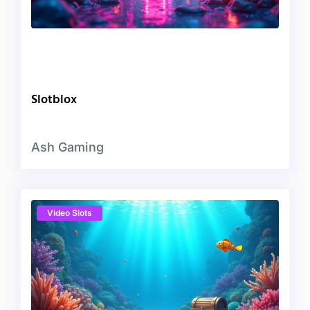
Slotblox
Ash Gaming
Video Slots