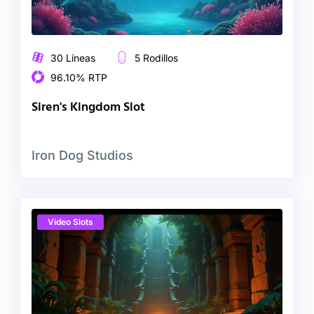
30 Líneas
5 Rodillos
96.10% RTP
Siren's Kingdom Slot
Iron Dog Studios
Video Slots