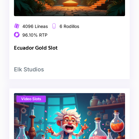
4096 Líneas
6 Rodillos
96.10% RTP
Ecuador Gold Slot
Elk Studios
Video Slots