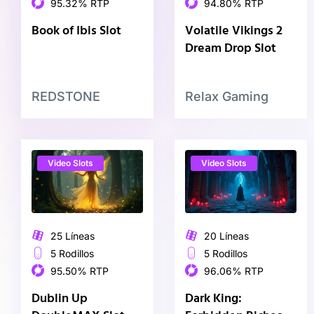
95.32% RTP
94.80% RTP
Book of Ibis Slot
Volatile Vikings 2
Dream Drop Slot
REDSTONE
Relax Gaming
Video Slots
Video Slots
25 Líneas
20 Líneas
5 Rodillos
5 Rodillos
95.50% RTP
96.06% RTP
Dublin Up
Dark King: