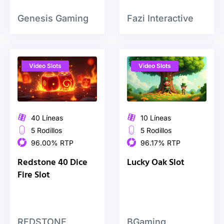
Genesis Gaming
Fazi Interactive
Video Slots
Video Slots
40 Líneas
10 Líneas
5 Rodillos
5 Rodillos
96.00% RTP
96.17% RTP
Redstone 40 Dice
Lucky Oak Slot
Fire Slot
REDSTONE
BGaming