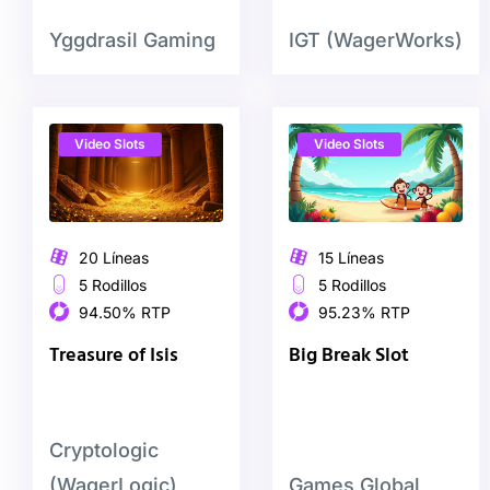
Yggdrasil Gaming
IGT (WagerWorks)
Video Slots
Video Slots
20 Líneas
15 Líneas
5 Rodillos
5 Rodillos
94.50% RTP
95.23% RTP
Treasure of Isis
Big Break Slot
Cryptologic
(WagerLogic)
Games Global