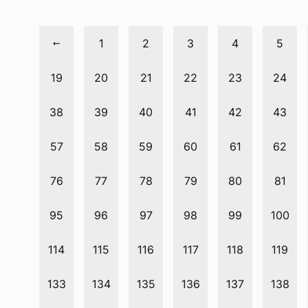
1
2
3
4
5
19
20
21
22
23
24
38
39
40
41
42
43
57
58
59
60
61
62
76
77
78
79
80
81
95
96
97
98
99
100
114
115
116
117
118
119
133
134
135
136
137
138