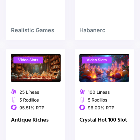
Realistic Games
Habanero
Video Slots
Video Slots
25 Líneas
100 Líneas
5 Rodillos
5 Rodillos
95.51% RTP
96.00% RTP
Antique Riches
Crystal Hot 100 Slot