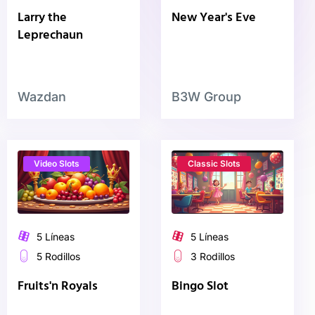
Larry the
New Year's Eve
Leprechaun
Wazdan
B3W Group
Video Slots
Classic Slots
5 Líneas
5 Líneas
5 Rodillos
3 Rodillos
Fruits'n Royals
Bingo Slot