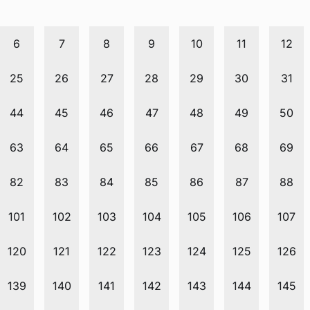
6
7
8
9
10
11
12
25
26
27
28
29
30
31
44
45
46
47
48
49
50
63
64
65
66
67
68
69
82
83
84
85
86
87
88
101
102
103
104
105
106
107
120
121
122
123
124
125
126
139
140
141
142
143
144
145