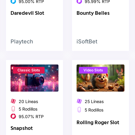
95.00% RTP
95.99% RTP
Daredevil Slot
Bounty Belles
Playtech
iSoftBet
Classic Slots
Video Slots
20 Líneas
25 Líneas
5 Rodillos
5 Rodillos
95.07% RTP
Rolling Roger Slot
Snapshot