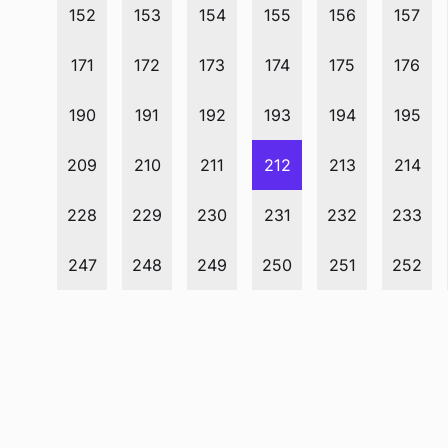
152
153
154
155
156
157
171
172
173
174
175
176
190
191
192
193
194
195
209
210
211
212
213
214
228
229
230
231
232
233
247
248
249
250
251
252