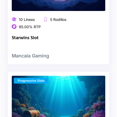
10 Líneas
5 Rodillos
95.00% RTP
Starwins Slot
Mancala Gaming
Progressive Slots