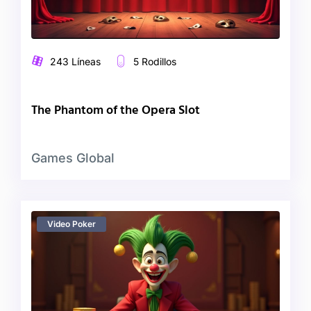
243 Líneas
5 Rodillos
The Phantom of the Opera Slot
Games Global
Video Poker