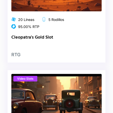
20 Líneas
5 Rodillos
95.00% RTP
Cleopatra's Gold Slot
RTG
Video Slots