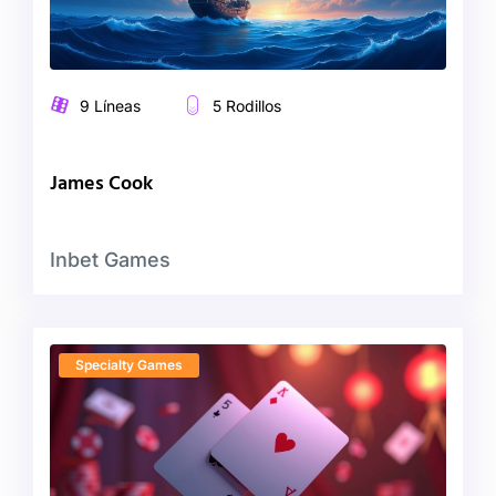
9 Líneas
5 Rodillos
James Cook
Inbet Games
Specialty Games