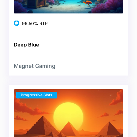
96.50% RTP
Deep Blue
Magnet Gaming
Progressive Slots