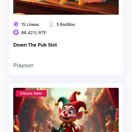
15 Líneas
5 Rodillos
96.42% RTP
Down The Pub Slot
Playson
Classic Slots