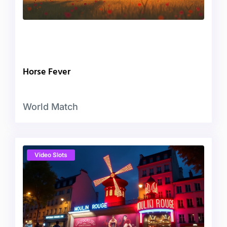
Horse Fever
World Match
Video Slots