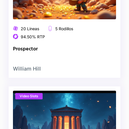
20 Líneas
5 Rodillos
94.50% RTP
Prospector
William Hill
Video Slots