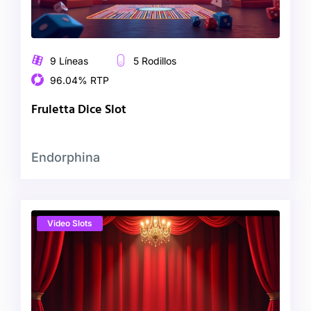
9 Líneas
5 Rodillos
96.04% RTP
Fruletta Dice Slot
Endorphina
Video Slots