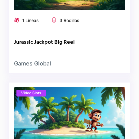
1 Líneas
3 Rodillos
Jurassic Jackpot Big Reel
Games Global
Video Slots