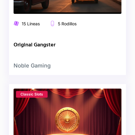
15 Líneas
5 Rodillos
Original Gangster
Noble Gaming
Classic Slots