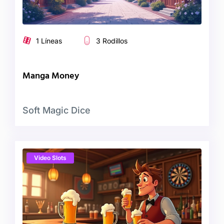
1 Líneas
3 Rodillos
Manga Money
Soft Magic Dice
Video Slots