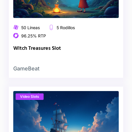
50 Líneas
5 Rodillos
96.25% RTP
Witch Treasures Slot
GameBeat
Video Slots