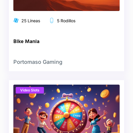
25 Líneas
5 Rodillos
Bike Mania
Portomaso Gaming
Video Slots