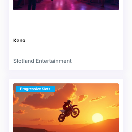
Keno
Slotland Entertainment
Progressive Slots