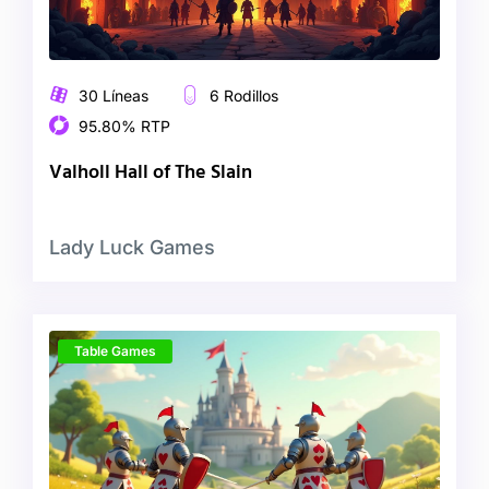
30 Líneas
6 Rodillos
95.80% RTP
Valholl Hall of The Slain
Lady Luck Games
Table Games