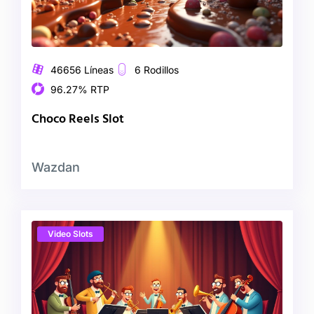
46656 Líneas
6 Rodillos
96.27% RTP
Choco Reels Slot
Wazdan
Video Slots