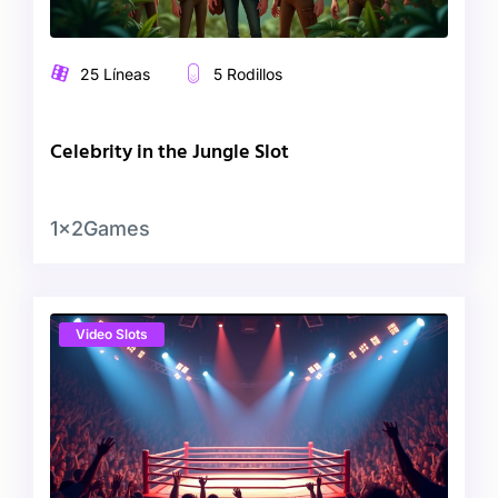
25 Líneas
5 Rodillos
Celebrity in the Jungle Slot
1x2Games
Video Slots