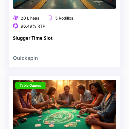
20 Líneas
5 Rodillos
96.49% RTP
Slugger Time Slot
Quickspin
Table Games