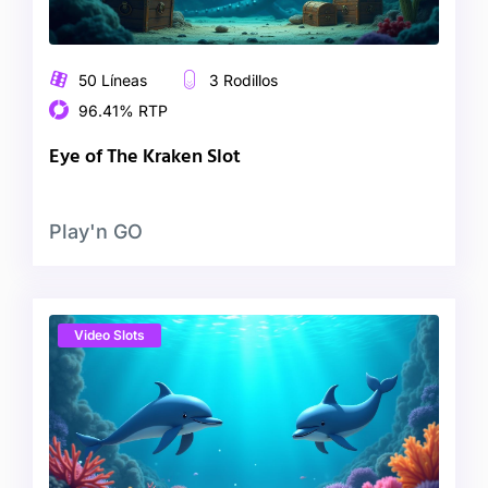
50 Líneas
3 Rodillos
96.41% RTP
Eye of The Kraken Slot
Play'n GO
Video Slots