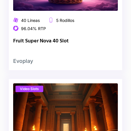
40 Líneas
5 Rodillos
96.04% RTP
Fruit Super Nova 40 Slot
Evoplay
Video Slots