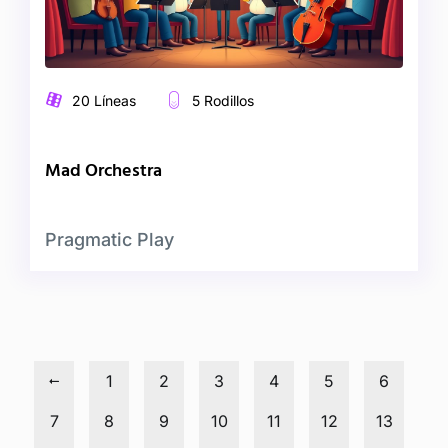
20 Líneas
5 Rodillos
Mad Orchestra
Pragmatic Play
1
2
3
4
5
6
7
8
9
10
11
12
13