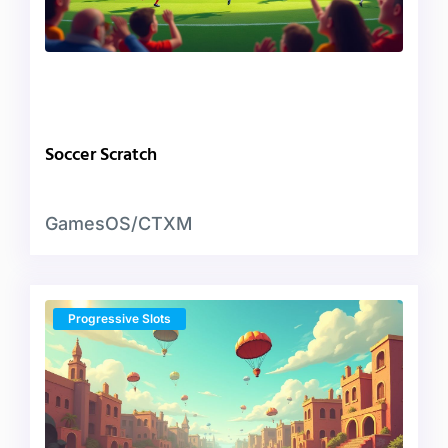
Soccer Scratch
GamesOS/CTXM
Progressive Slots