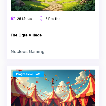
25 Líneas
5 Rodillos
The Ogre Village
Nucleus Gaming
Progressive Slots