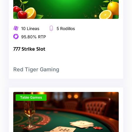
10 Líneas
5 Rodillos
95.80% RTP
777 Strike Slot
Red Tiger Gaming
Table Games