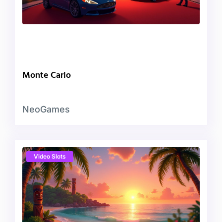
Monte Carlo
NeoGames
Video Slots