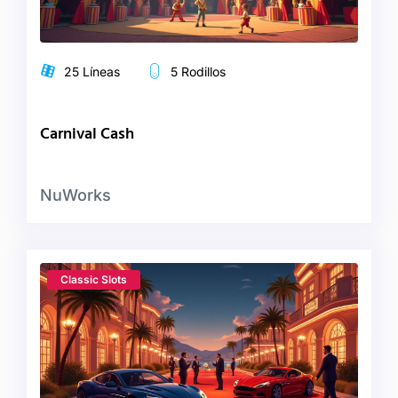
25 Líneas
5 Rodillos
Carnival Cash
NuWorks
Classic Slots