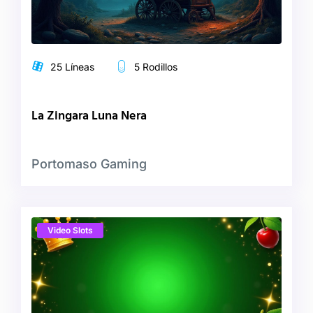
25 Líneas
5 Rodillos
La Zingara Luna Nera
Portomaso Gaming
Video Slots