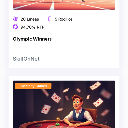
20 Líneas
5 Rodillos
94.70% RTP
Olympic Winners
SkillOnNet
Specialty Games