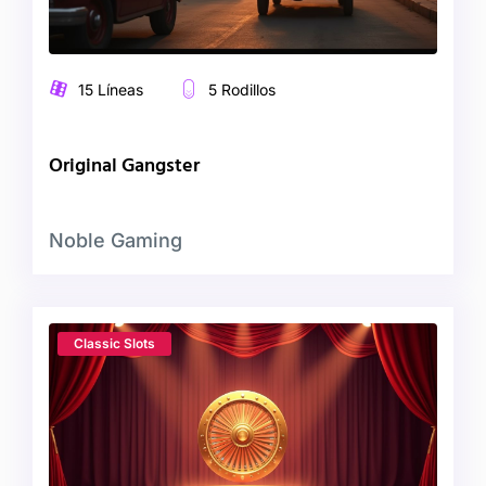
15 Líneas
5 Rodillos
Original Gangster
Noble Gaming
Classic Slots