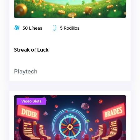
50 Líneas
5 Rodillos
Streak of Luck
Playtech
Video Slots