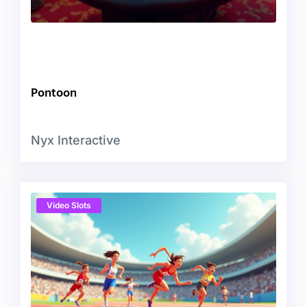
Pontoon
Nyx Interactive
Video Slots