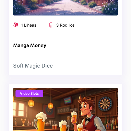
1 Líneas
3 Rodillos
Manga Money
Soft Magic Dice
Video Slots