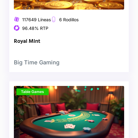
117649 Líneas
6 Rodillos
96.48% RTP
Royal Mint
Big Time Gaming
Table Games