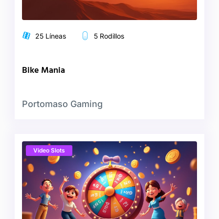
25 Líneas
5 Rodillos
Bike Mania
Portomaso Gaming
Video Slots