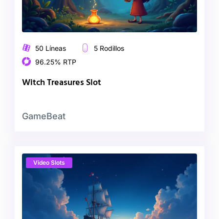
50 Líneas
5 Rodillos
96.25% RTP
Witch Treasures Slot
GameBeat
Video Slots