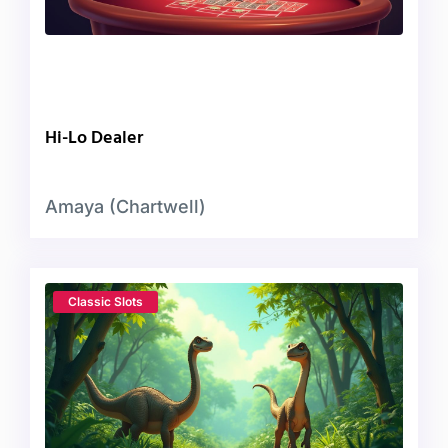
Hi-Lo Dealer
Amaya (Chartwell)
Classic Slots