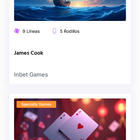
9 Líneas
5 Rodillos
James Cook
Inbet Games
Specialty Games