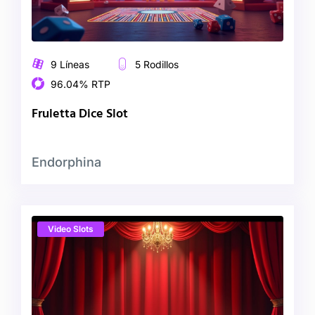
9 Líneas
5 Rodillos
96.04% RTP
Fruletta Dice Slot
Endorphina
Video Slots