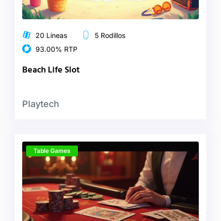
20 Líneas
5 Rodillos
93.00% RTP
Beach Life Slot
Playtech
Table Games