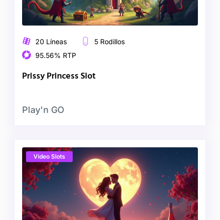
20 Líneas
5 Rodillos
95.56% RTP
Prissy Princess Slot
Play'n GO
Video Slots