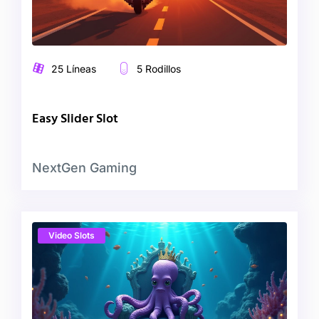
25 Líneas
5 Rodillos
Easy Slider Slot
NextGen Gaming
Video Slots