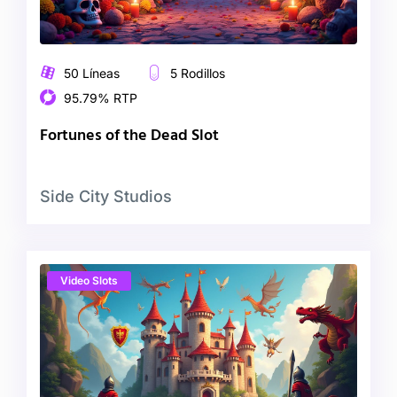
50 Líneas
5 Rodillos
95.79% RTP
Fortunes of the Dead Slot
Side City Studios
Video Slots