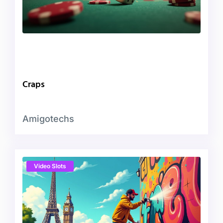
Craps
Amigotechs
Video Slots