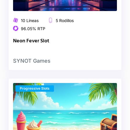
10 Líneas
5 Rodillos
96.05% RTP
Neon Fever Slot
SYNOT Games
Progressive Slots