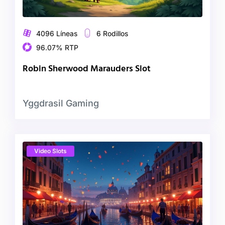
4096 Líneas
6 Rodillos
96.07% RTP
Robin Sherwood Marauders Slot
Yggdrasil Gaming
Video Slots