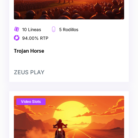
10 Líneas
5 Rodillos
94.00% RTP
Trojan Horse
ZEUS PLAY
Video Slots