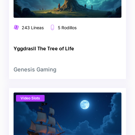
243 Líneas
5 Rodillos
Yggdrasil The Tree of Life
Genesis Gaming
Video Slots