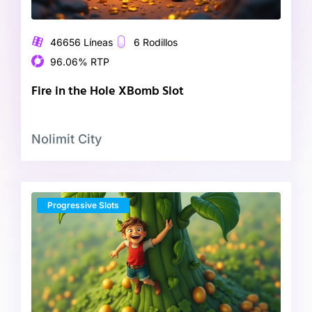
46656 Líneas
6 Rodillos
96.06% RTP
Fire in the Hole XBomb Slot
Nolimit City
Progressive Slots