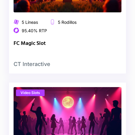
5 Líneas
5 Rodillos
95.40% RTP
FC Magic Slot
CT Interactive
Video Slots