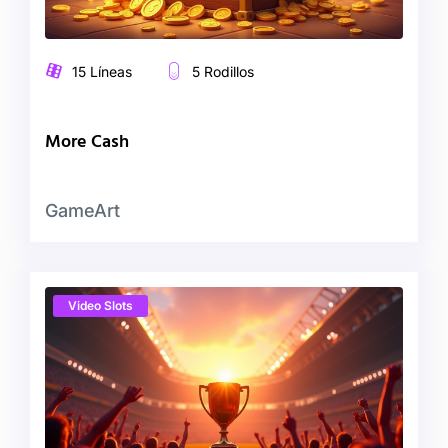
15 Líneas
5 Rodillos
More Cash
GameArt
Video Slots