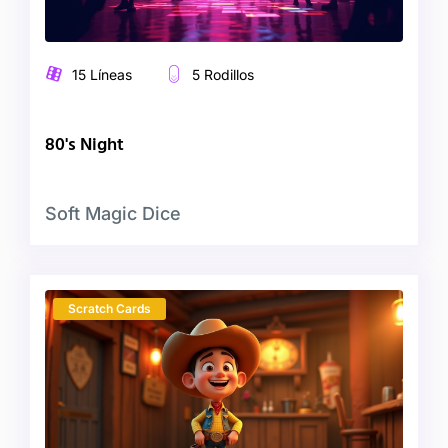
15 Líneas
5 Rodillos
80's Night
Soft Magic Dice
Scratch Cards