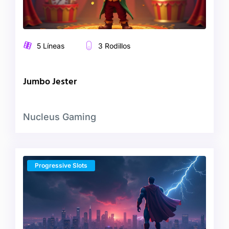
5 Líneas
3 Rodillos
Jumbo Jester
Nucleus Gaming
Progressive Slots