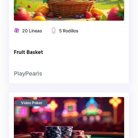
20 Líneas
5 Rodillos
Fruit Basket
PlayPearls
Video Poker