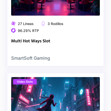
27 Líneas
3 Rodillos
96.29% RTP
Multi Hot Ways Slot
SmartSoft Gaming
Video Slots