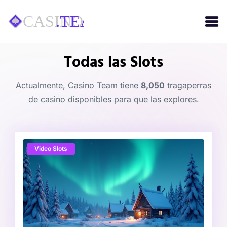
Todas las Slots
Actualmente, Casino Team tiene
8,050
tragaperras
de casino disponibles para que las explores.
Video Slots