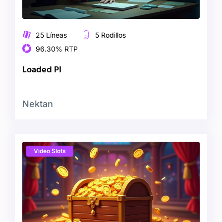
25 Líneas
5 Rodillos
96.30% RTP
Loaded PI
Nektan
Video Slots