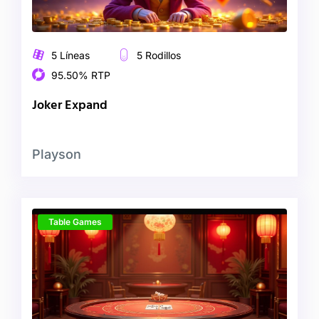
5 Líneas
5 Rodillos
95.50% RTP
Joker Expand
Playson
Table Games