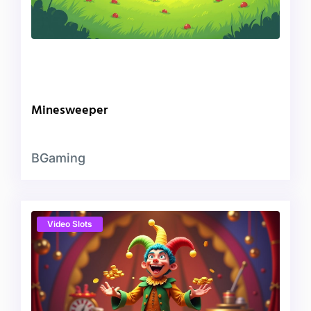
Minesweeper
BGaming
Video Slots