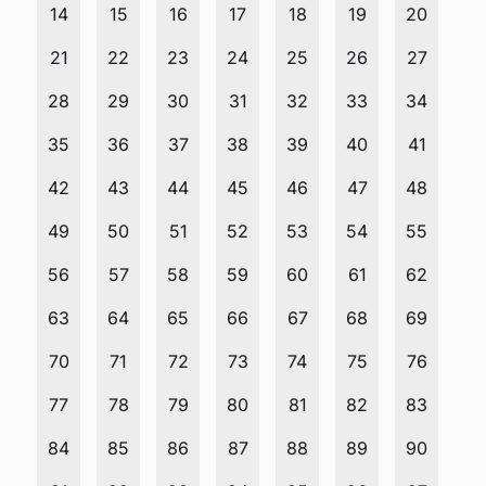
14
15
16
17
18
19
20
21
22
23
24
25
26
27
28
29
30
31
32
33
34
35
36
37
38
39
40
41
42
43
44
45
46
47
48
49
50
51
52
53
54
55
56
57
58
59
60
61
62
63
64
65
66
67
68
69
70
71
72
73
74
75
76
77
78
79
80
81
82
83
84
85
86
87
88
89
90