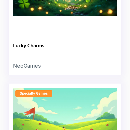
Lucky Charms
NeoGames
Specialty Games