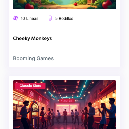
10 Líneas
5 Rodillos
Cheeky Monkeys
Booming Games
Classic Slots