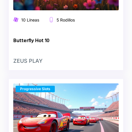
10 Líneas
5 Rodillos
Butterfly Hot 10
ZEUS PLAY
Progressive Slots