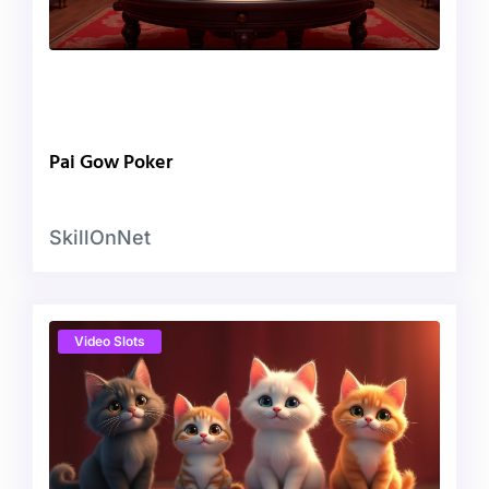
Pai Gow Poker
SkillOnNet
Video Slots