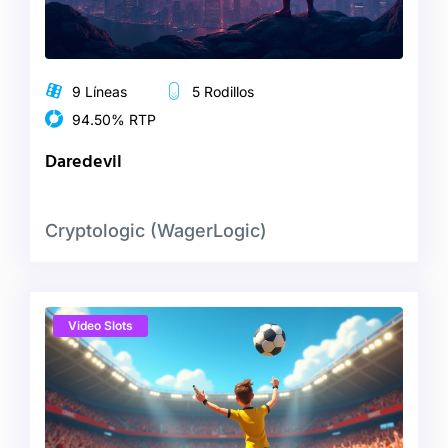
9 Líneas
5 Rodillos
94.50% RTP
Daredevil
Cryptologic (WagerLogic)
Video Slots