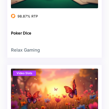
98.87% RTP
Poker Dice
Relax Gaming
Video Slots