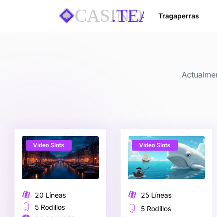
Tragaperras
Actualme
Video Slots
Video Slots
20 Líneas
25 Líneas
5 Rodillos
5 Rodillos