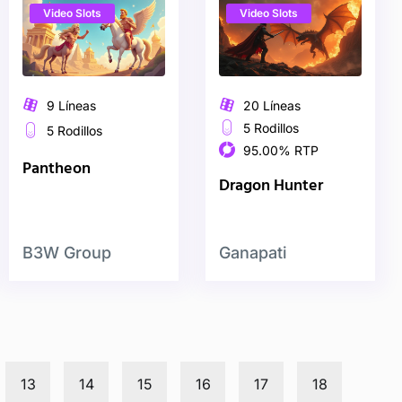
Video Slots
Video Slots
9 Líneas
20 Líneas
5 Rodillos
5 Rodillos
95.00% RTP
Pantheon
Dragon Hunter
B3W Group
Ganapati
13
14
15
16
17
18