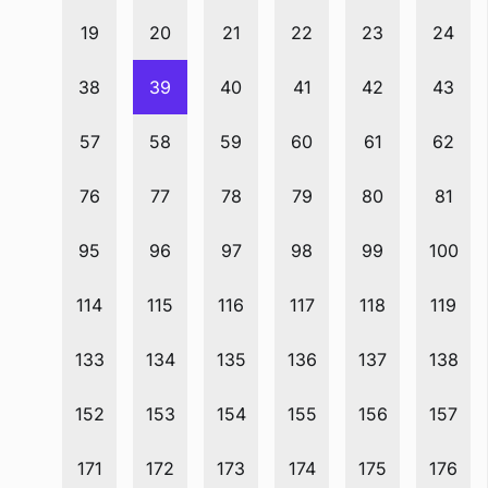
19
20
21
22
23
24
38
39
40
41
42
43
57
58
59
60
61
62
76
77
78
79
80
81
95
96
97
98
99
100
114
115
116
117
118
119
133
134
135
136
137
138
152
153
154
155
156
157
171
172
173
174
175
176