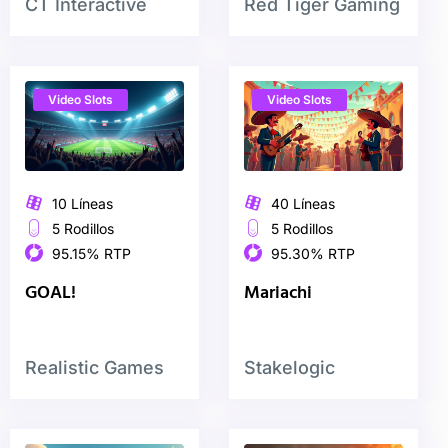
CT Interactive
Red Tiger Gaming
Video Slots
Video Slots
10 Líneas
40 Líneas
5 Rodillos
5 Rodillos
95.15% RTP
95.30% RTP
GOAL!
Mariachi
Realistic Games
Stakelogic