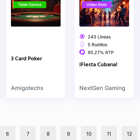
Table Games
Video Slots
243 Líneas
5 Rodillos
95.27% RTP
3 Card Poker
iFiesta Cubana!
Amigotechs
NextGen Gaming
6
7
8
9
10
11
12