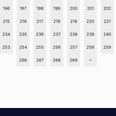
196
197
198
199
200
201
202
215
216
217
218
219
220
221
234
235
236
237
238
239
240
253
254
255
256
257
258
259
266
267
268
269