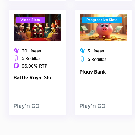
Video Slots
Progressive Slots
20 Líneas
5 Líneas
5 Rodillos
5 Rodillos
96.00% RTP
Piggy Bank
Battle Royal Slot
Play'n GO
Play'n GO