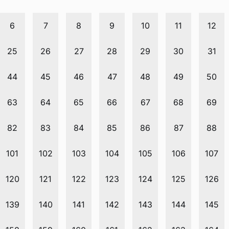
6
7
8
9
10
11
12
25
26
27
28
29
30
31
44
45
46
47
48
49
50
63
64
65
66
67
68
69
82
83
84
85
86
87
88
101
102
103
104
105
106
107
120
121
122
123
124
125
126
139
140
141
142
143
144
145