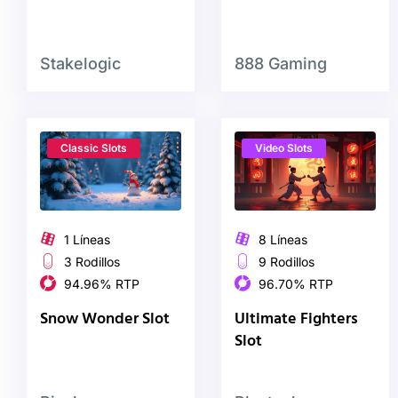
Stakelogic
888 Gaming
Classic Slots
Video Slots
1 Líneas
8 Líneas
3 Rodillos
9 Rodillos
94.96% RTP
96.70% RTP
Snow Wonder Slot
Ultimate Fighters
Slot