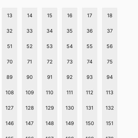
13
14
15
16
17
18
32
33
34
35
36
37
51
52
53
54
55
56
70
71
72
73
74
75
89
90
91
92
93
94
108
109
110
111
112
113
127
128
129
130
131
132
146
147
148
149
150
151