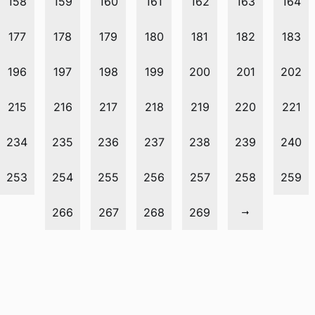
158
159
160
161
162
163
164
177
178
179
180
181
182
183
196
197
198
199
200
201
202
215
216
217
218
219
220
221
234
235
236
237
238
239
240
253
254
255
256
257
258
259
266
267
268
269