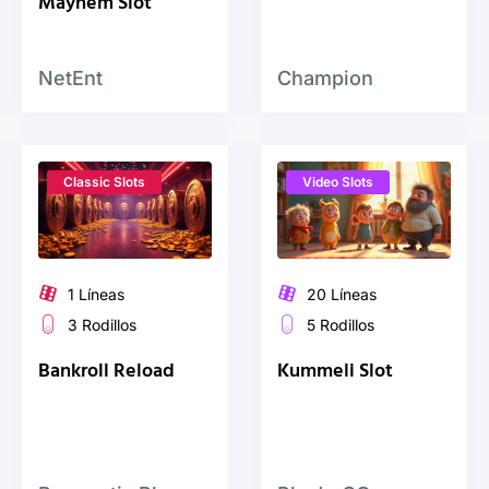
Mayhem Slot
NetEnt
Champion
Classic Slots
Video Slots
1 Líneas
20 Líneas
3 Rodillos
5 Rodillos
Bankroll Reload
Kummeli Slot