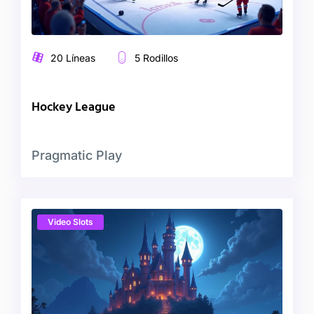
20 Líneas
5 Rodillos
Hockey League
Pragmatic Play
Video Slots