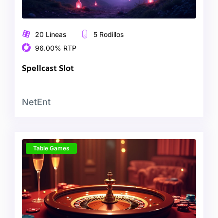
20 Líneas
5 Rodillos
96.00% RTP
Spellcast Slot
NetEnt
Table Games