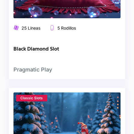
25 Líneas
5 Rodillos
Black Diamond Slot
Pragmatic Play
Classic Slots