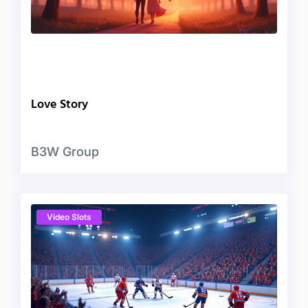
Love Story
B3W Group
Video Slots