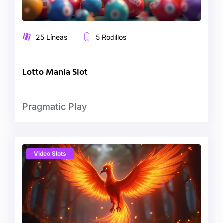
25 Líneas
5 Rodillos
Lotto Mania Slot
Pragmatic Play
Video Slots