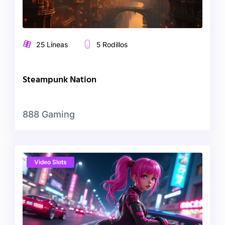
25 Líneas
5 Rodillos
Steampunk Nation
888 Gaming
Video Slots