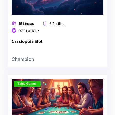
15 Líneas
5 Rodillos
97.31% RTP
Cassiopeia Slot
Champion
Table Games