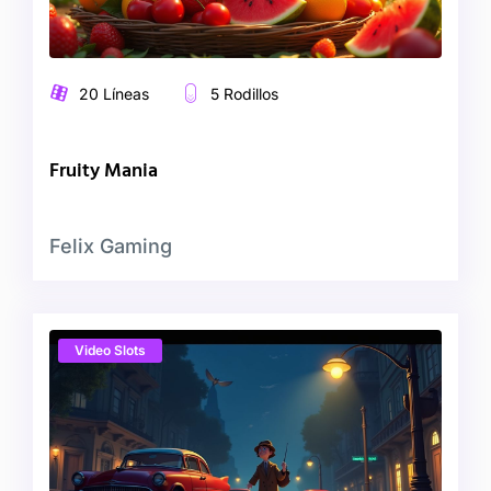
20 Líneas
5 Rodillos
Fruity Mania
Felix Gaming
Video Slots