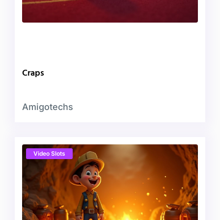
Craps
Amigotechs
Video Slots