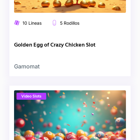
10 Líneas
5 Rodillos
Golden Egg of Crazy Chicken Slot
Gamomat
Video Slots