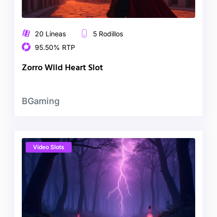
20 Líneas
5 Rodillos
95.50% RTP
Zorro Wild Heart Slot
BGaming
Video Slots