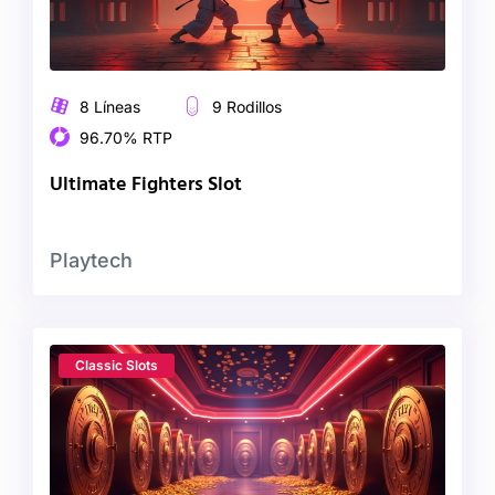
8 Líneas
9 Rodillos
96.70% RTP
Ultimate Fighters Slot
Playtech
Classic Slots