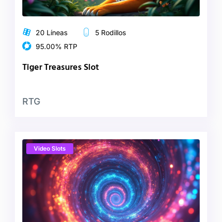
20 Líneas
5 Rodillos
95.00% RTP
Tiger Treasures Slot
RTG
Video Slots