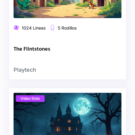
1024 Líneas
5 Rodillos
The Flintstones
Playtech
Video Slots