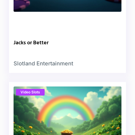
Jacks or Better
Slotland Entertainment
Video Slots