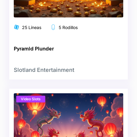
25 Líneas
5 Rodillos
Pyramid Plunder
Slotland Entertainment
Video Slots