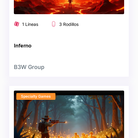
1 Líneas
3 Rodillos
Inferno
B3W Group
Specialty Games