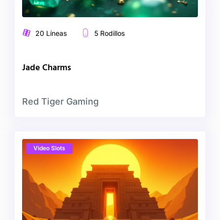
20 Líneas
5 Rodillos
Jade Charms
Red Tiger Gaming
Video Slots