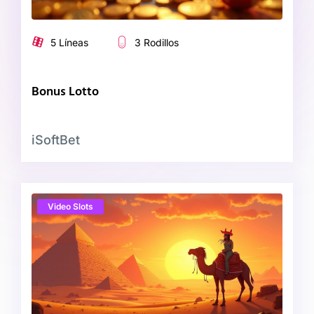
5 Líneas
3 Rodillos
Bonus Lotto
iSoftBet
Video Slots