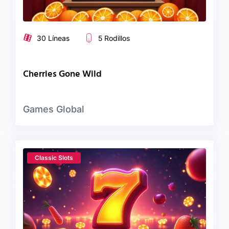
30 Líneas
5 Rodillos
Cherries Gone Wild
Games Global
Classic Slots