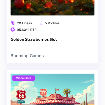
20 Líneas
5 Rodillos
95.60% RTP
Golden Strawberries Slot
Booming Games
Video Slots