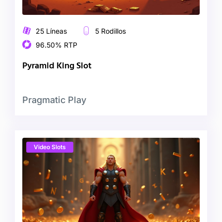
25 Líneas
5 Rodillos
96.50% RTP
Pyramid King Slot
Pragmatic Play
Video Slots