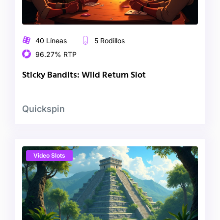
40 Líneas
5 Rodillos
96.27% RTP
Sticky Bandits: Wild Return Slot
Quickspin
Video Slots