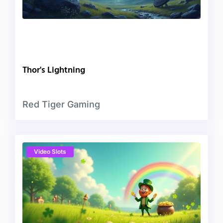
Thor's Lightning
Red Tiger Gaming
Video Slots