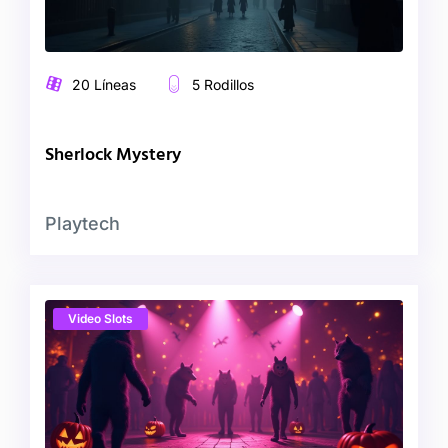
20 Líneas
5 Rodillos
Sherlock Mystery
Playtech
Video Slots