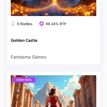
6 Rodillos
96.34% RTP
Golden Castle
Fantasma Games
Video Slots