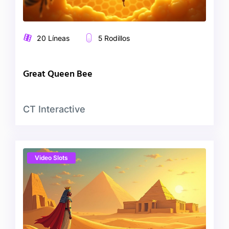
20 Líneas
5 Rodillos
Great Queen Bee
CT Interactive
Video Slots