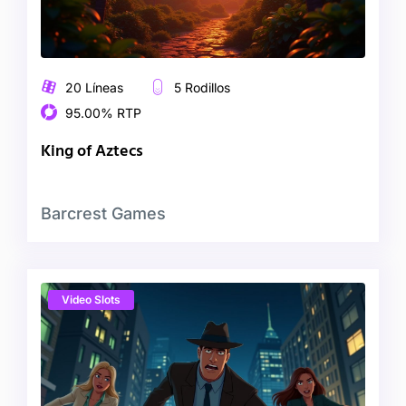
20 Líneas
5 Rodillos
95.00% RTP
King of Aztecs
Barcrest Games
Video Slots