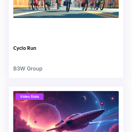
Cyclo Run
B3W Group
Video Slots