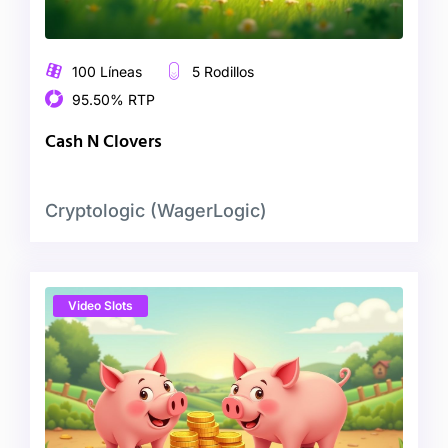
100 Líneas
5 Rodillos
95.50% RTP
Cash N Clovers
Cryptologic (WagerLogic)
Video Slots