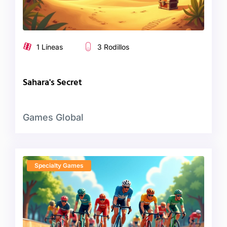
1 Líneas
3 Rodillos
Sahara's Secret
Games Global
Specialty Games