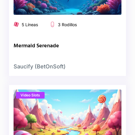
5 Líneas
3 Rodillos
Mermaid Serenade
Saucify (BetOnSoft)
Video Slots