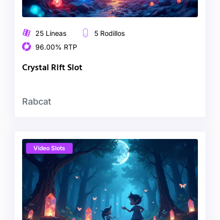
25 Líneas
5 Rodillos
96.00% RTP
Crystal Rift Slot
Rabcat
Video Slots