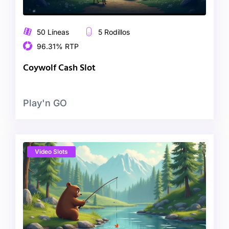
50 Líneas
5 Rodillos
96.31% RTP
Coywolf Cash Slot
Play'n GO
Video Slots