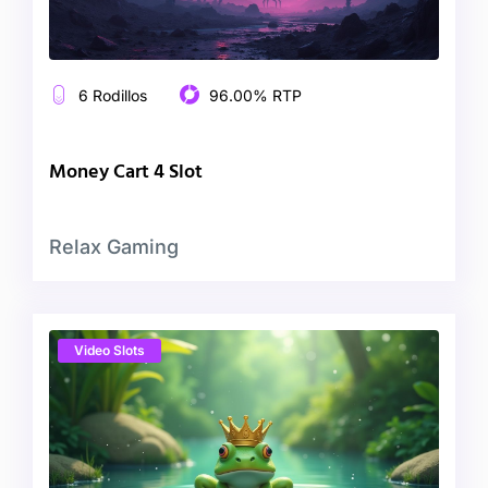
6 Rodillos
96.00% RTP
Money Cart 4 Slot
Relax Gaming
Video Slots