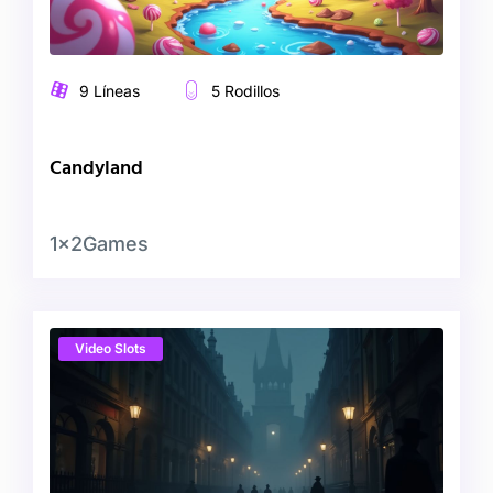
9 Líneas
5 Rodillos
Candyland
1x2Games
Video Slots