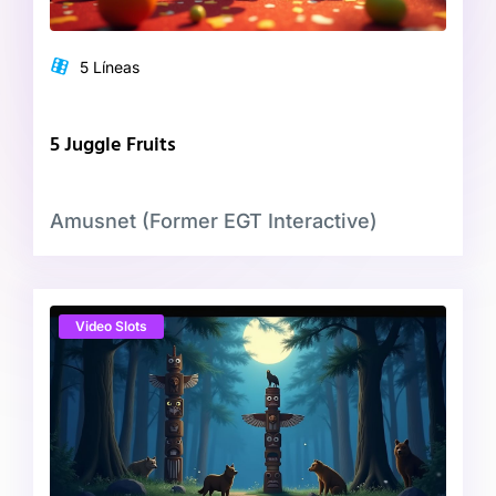
5 Líneas
5 Juggle Fruits
Amusnet (Former EGT Interactive)
Video Slots