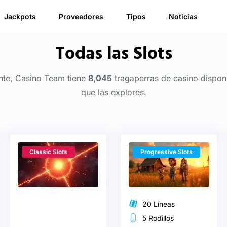
Jackpots
Proveedores
Tipos
Noticias
Todas las Slots
nte, Casino Team tiene
8,045
tragaperras de casino dispon
que las explores.
Classic Slots
Progressive Slots
20 Líneas
5 Rodillos