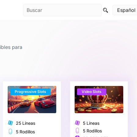
ibles para
Progressive Slots
Video Slots
25 Líneas
5 Líneas
5 Rodillos
5 Rodillos