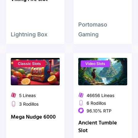
Portomaso
Lightning Box
Gaming
Classic Slots
Video Slots
5 Líneas
46656 Líneas
6 Rodillos
3 Rodillos
96.10% RTP
Mega Nudge 6000
Ancient Tumble
Slot