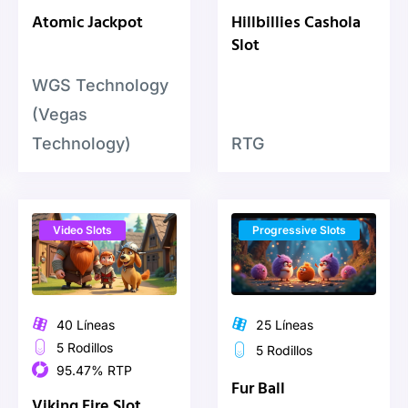
Atomic Jackpot
Hillbillies Cashola
Slot
WGS Technology
(Vegas
Technology)
RTG
Video Slots
Progressive Slots
40 Líneas
25 Líneas
5 Rodillos
5 Rodillos
95.47% RTP
Fur Ball
Viking Fire Slot