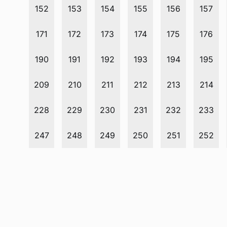
152
153
154
155
156
157
171
172
173
174
175
176
190
191
192
193
194
195
209
210
211
212
213
214
228
229
230
231
232
233
247
248
249
250
251
252