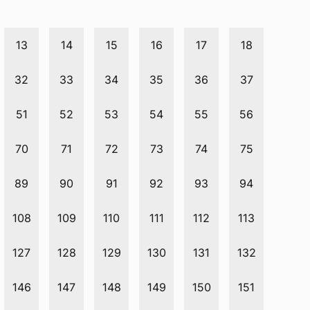
13
14
15
16
17
18
32
33
34
35
36
37
51
52
53
54
55
56
70
71
72
73
74
75
89
90
91
92
93
94
108
109
110
111
112
113
127
128
129
130
131
132
146
147
148
149
150
151