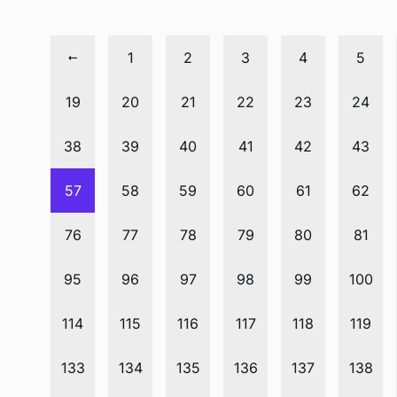
1
2
3
4
5
19
20
21
22
23
24
38
39
40
41
42
43
57
58
59
60
61
62
76
77
78
79
80
81
95
96
97
98
99
100
114
115
116
117
118
119
133
134
135
136
137
138