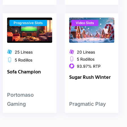
Progressive Slots
Video Slots
25 Líneas
20 Líneas
5 Rodillos
5 Rodillos
93.97% RTP
Sofa Champion
Sugar Rush Winter
Portomaso
Gaming
Pragmatic Play