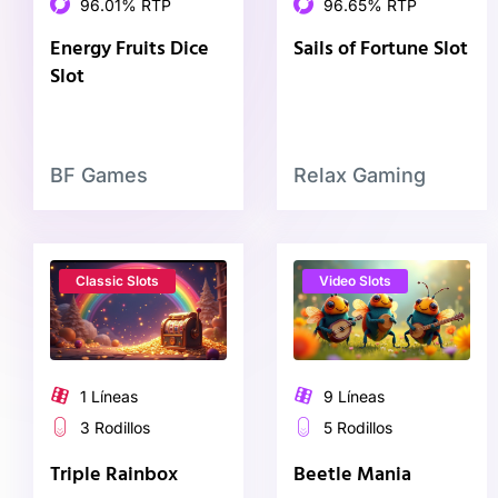
96.01% RTP
96.65% RTP
Energy Fruits Dice
Sails of Fortune Slot
Slot
BF Games
Relax Gaming
Classic Slots
Video Slots
1 Líneas
9 Líneas
3 Rodillos
5 Rodillos
Triple Rainbox
Beetle Mania