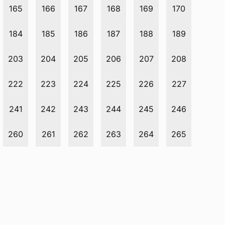
165
166
167
168
169
170
184
185
186
187
188
189
203
204
205
206
207
208
222
223
224
225
226
227
241
242
243
244
245
246
260
261
262
263
264
265