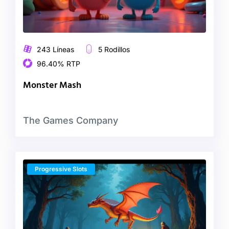
243 Líneas
5 Rodillos
96.40% RTP
Monster Mash
The Games Company
Progressive Slots