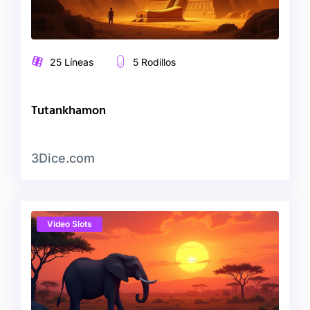
25 Líneas
5 Rodillos
Tutankhamon
3Dice.com
Video Slots