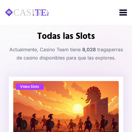
Todas las Slots
Actualmente, Casino Team tiene
8,028
tragaperras
de casino disponibles para que las explores.
Video Slots