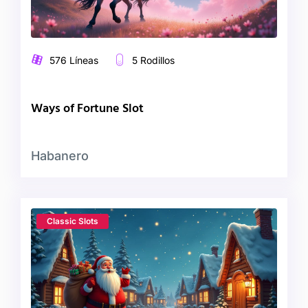
576 Líneas
5 Rodillos
Ways of Fortune Slot
Habanero
Classic Slots