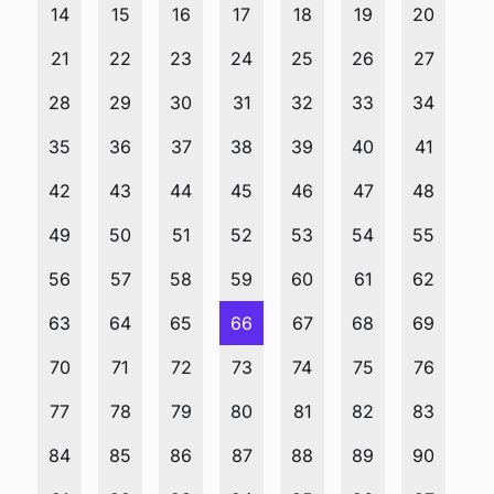
14
15
16
17
18
19
20
21
22
23
24
25
26
27
28
29
30
31
32
33
34
35
36
37
38
39
40
41
42
43
44
45
46
47
48
49
50
51
52
53
54
55
56
57
58
59
60
61
62
63
64
65
66
67
68
69
70
71
72
73
74
75
76
77
78
79
80
81
82
83
84
85
86
87
88
89
90