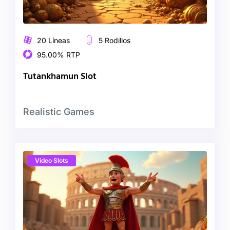
20 Líneas
5 Rodillos
95.00% RTP
Tutankhamun Slot
Realistic Games
Video Slots