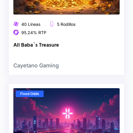
40 Líneas
5 Rodillos
95.24% RTP
Ali Baba`s Treasure
Cayetano Gaming
Fixed Odds