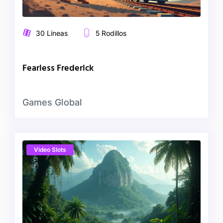
30 Líneas
5 Rodillos
Fearless Frederick
Games Global
Video Slots