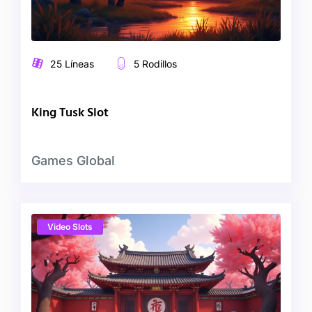
25 Líneas
5 Rodillos
King Tusk Slot
Games Global
Video Slots