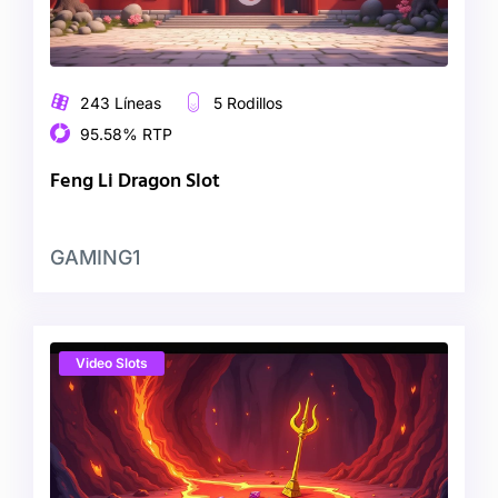
243 Líneas
5 Rodillos
95.58% RTP
Feng Li Dragon Slot
GAMING1
Video Slots