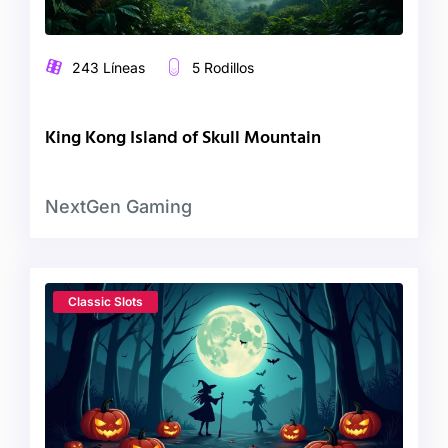
243 Líneas
5 Rodillos
King Kong Island of Skull Mountain
NextGen Gaming
Classic Slots