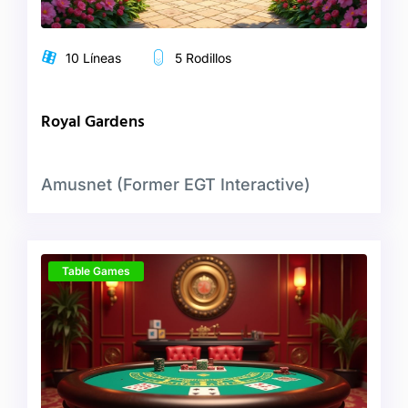
10 Líneas
5 Rodillos
Royal Gardens
Amusnet (Former EGT Interactive)
Table Games