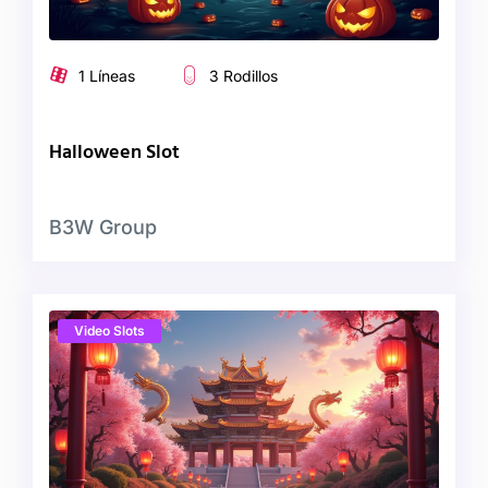
1 Líneas
3 Rodillos
Halloween Slot
B3W Group
Video Slots