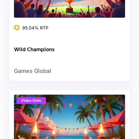
95.04% RTP
Wild Champions
Games Global
Video Slots