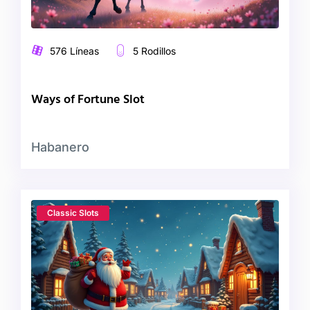
576 Líneas
5 Rodillos
Ways of Fortune Slot
Habanero
Classic Slots