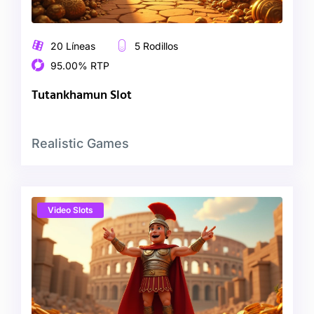
20 Líneas
5 Rodillos
95.00% RTP
Tutankhamun Slot
Realistic Games
Video Slots