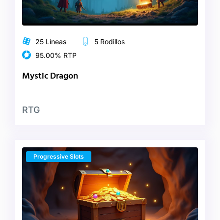
25 Líneas
5 Rodillos
95.00% RTP
Mystic Dragon
RTG
Progressive Slots