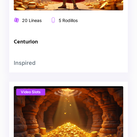
20 Líneas
5 Rodillos
Centurion
Inspired
Video Slots