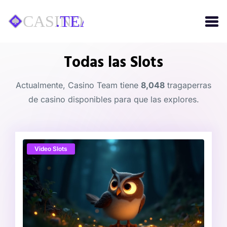
Todas las Slots
Actualmente, Casino Team tiene
8,048
tragaperras
de casino disponibles para que las explores.
Video Slots