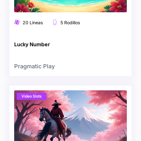
20 Líneas
5 Rodillos
Lucky Number
Pragmatic Play
Video Slots