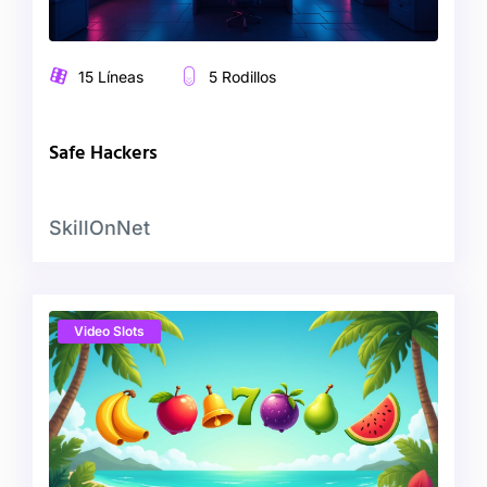
15 Líneas
5 Rodillos
Safe Hackers
SkillOnNet
Video Slots