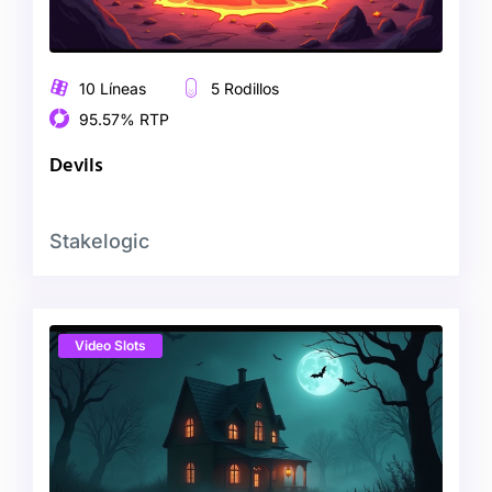
10 Líneas
5 Rodillos
95.57% RTP
Devils
Stakelogic
Video Slots