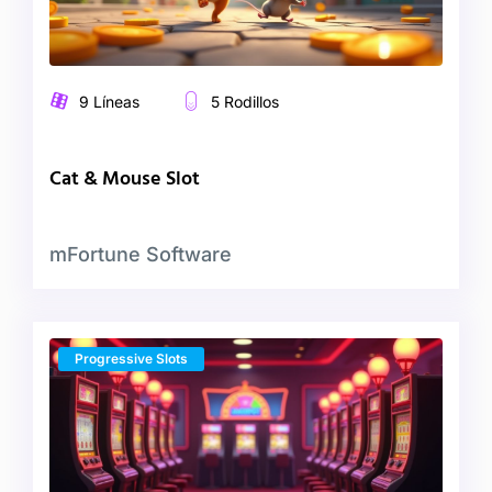
9 Líneas
5 Rodillos
Cat & Mouse Slot
mFortune Software
Progressive Slots