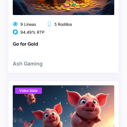
9 Líneas
5 Rodillos
94.49% RTP
Go for Gold
Ash Gaming
Video Slots