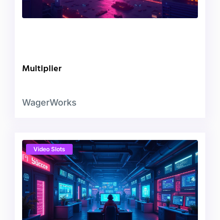
Multiplier
WagerWorks
Video Slots