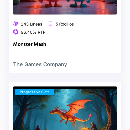
243 Líneas
5 Rodillos
96.40% RTP
Monster Mash
The Games Company
Progressive Slots