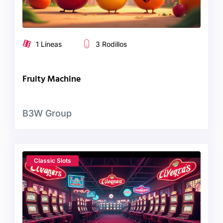
1 Líneas
3 Rodillos
Fruity Machine
B3W Group
Classic Slots