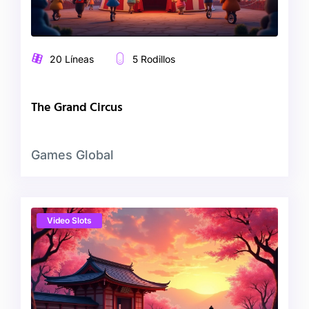
20 Líneas
5 Rodillos
The Grand Circus
Games Global
Video Slots