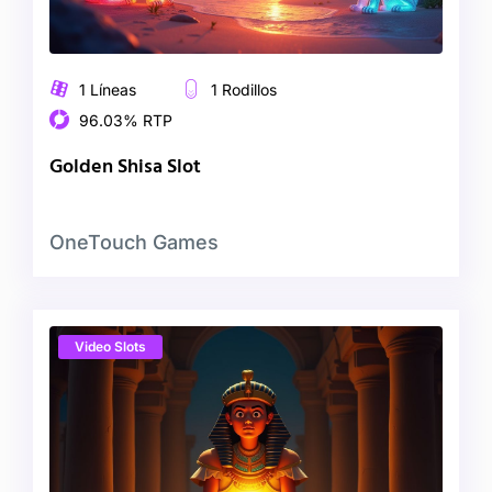
1 Líneas
1 Rodillos
96.03% RTP
Golden Shisa Slot
OneTouch Games
Video Slots