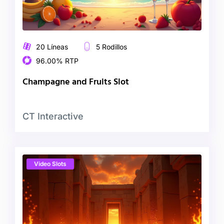
20 Líneas
5 Rodillos
96.00% RTP
Champagne and Fruits Slot
CT Interactive
Video Slots