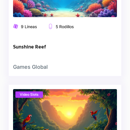
9 Líneas
5 Rodillos
Sunshine Reef
Games Global
Video Slots