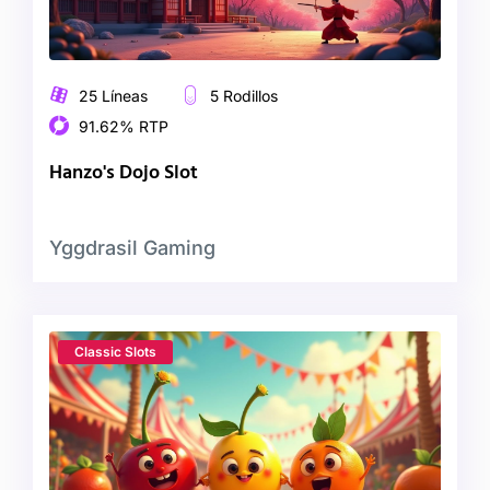
25 Líneas
5 Rodillos
91.62% RTP
Hanzo's Dojo Slot
Yggdrasil Gaming
Classic Slots