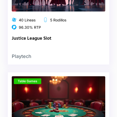
40 Líneas
5 Rodillos
96.30% RTP
Justice League Slot
Playtech
Table Games