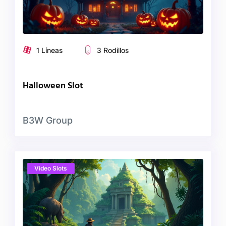
1 Líneas
3 Rodillos
Halloween Slot
B3W Group
Video Slots