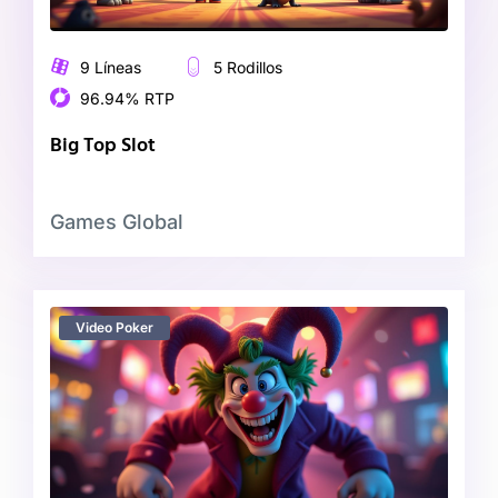
9 Líneas
5 Rodillos
96.94% RTP
Big Top Slot
Games Global
Video Poker