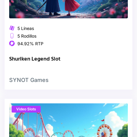
5 Líneas
5 Rodillos
94.92% RTP
Shuriken Legend Slot
SYNOT Games
Video Slots