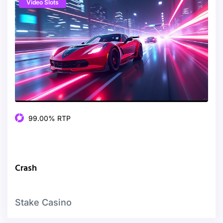
Video Slots
99.00% RTP
Crash
Stake Casino