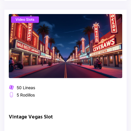
Video Slots
50 Líneas
5 Rodillos
Vintage Vegas Slot