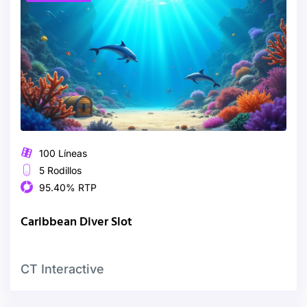
100 Líneas
5 Rodillos
95.40% RTP
Caribbean Diver Slot
CT Interactive