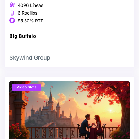
4096 Líneas
6 Rodillos
95.50% RTP
Big Buffalo
Skywind Group
Video Slots