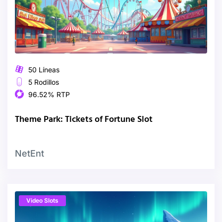
50 Líneas
5 Rodillos
96.52% RTP
Theme Park: Tickets of Fortune Slot
NetEnt
Video Slots