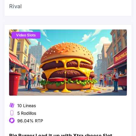
Rival
Video Slots
10 Líneas
5 Rodillos
96.04% RTP