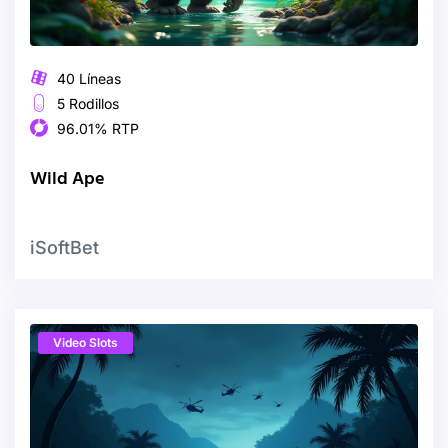
40 Líneas
5 Rodillos
96.01% RTP
Wild Ape
iSoftBet
Video Slots