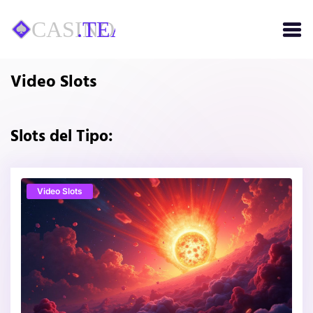
Video Slots
Slots del Tipo:
Video Slots