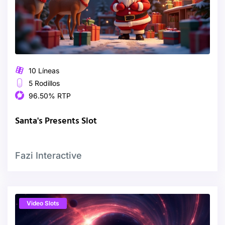
10 Líneas
5 Rodillos
96.50% RTP
Santa's Presents Slot
Fazi Interactive
Video Slots