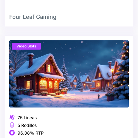
Four Leaf Gaming
Video Slots
75 Líneas
5 Rodillos
96.08% RTP