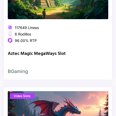
117649 Líneas
6 Rodillos
96.00% RTP
Aztec Magic MegaWays Slot
BGaming
Video Slots