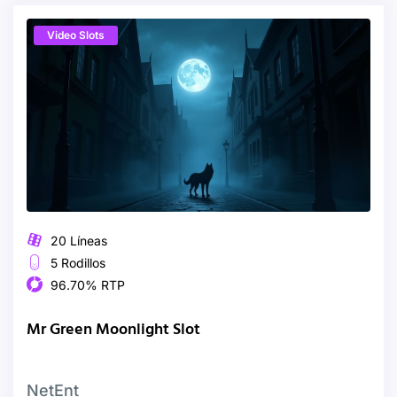
Video Slots
20 Líneas
5 Rodillos
96.70% RTP
Mr Green Moonlight Slot
NetEnt