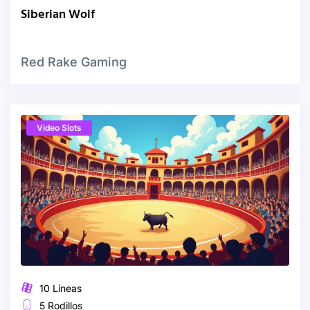
Siberian Wolf
Red Rake Gaming
Video Slots
10 Líneas
5 Rodillos