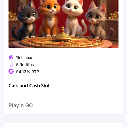
15 Líneas
5 Rodillos
94.12% RTP
Cats and Cash Slot
Play'n GO