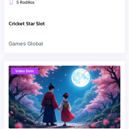
5 Rodillos
Cricket Star Slot
Games Global
Video Slots