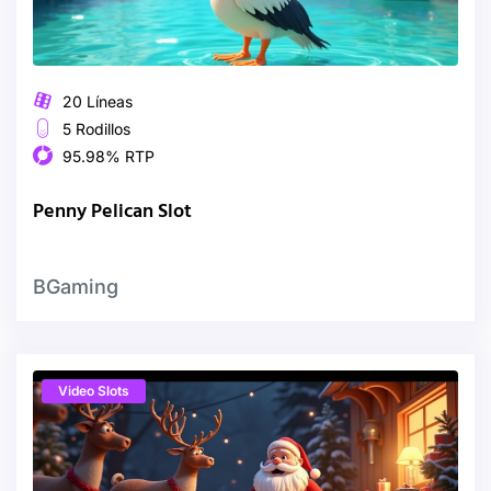
20 Líneas
5 Rodillos
95.98% RTP
Penny Pelican Slot
BGaming
Video Slots