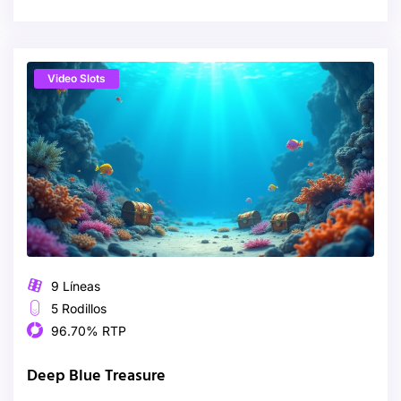
Video Slots
9 Líneas
5 Rodillos
96.70% RTP
Deep Blue Treasure