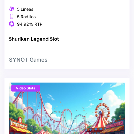
5 Líneas
5 Rodillos
94.92% RTP
Shuriken Legend Slot
SYNOT Games
Video Slots