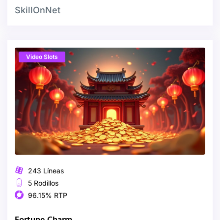
SkillOnNet
Video Slots
243 Líneas
5 Rodillos
96.15% RTP