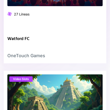
27 Líneas
Watford FC
OneTouch Games
Video Slots