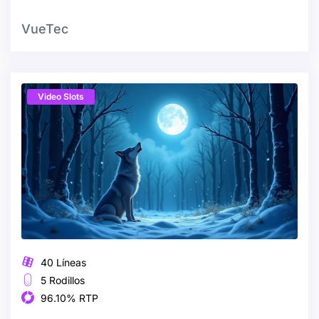
VueTec
Video Slots
40 Líneas
5 Rodillos
96.10% RTP