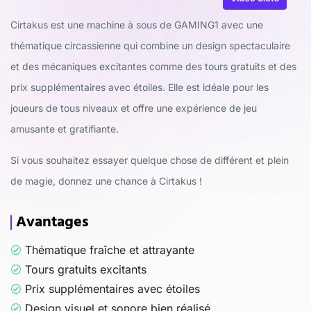
Cirtakus est une machine à sous de GAMING1 avec une
thématique circassienne qui combine un design spectaculaire
et des mécaniques excitantes comme des tours gratuits et des
prix supplémentaires avec étoiles. Elle est idéale pour les
joueurs de tous niveaux et offre une expérience de jeu
amusante et gratifiante.
Si vous souhaitez essayer quelque chose de différent et plein
de magie, donnez une chance à Cirtakus !
Avantages
Thématique fraîche et attrayante
Tours gratuits excitants
Prix supplémentaires avec étoiles
Design visuel et sonore bien réalisé