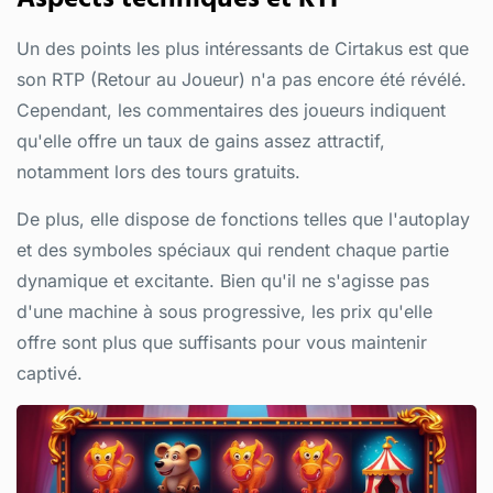
Un des points les plus intéressants de Cirtakus est que
son RTP (Retour au Joueur) n'a pas encore été révélé.
Cependant, les commentaires des joueurs indiquent
qu'elle offre un taux de gains assez attractif,
notamment lors des tours gratuits.
De plus, elle dispose de fonctions telles que l'autoplay
et des symboles spéciaux qui rendent chaque partie
dynamique et excitante. Bien qu'il ne s'agisse pas
d'une machine à sous progressive, les prix qu'elle
offre sont plus que suffisants pour vous maintenir
captivé.