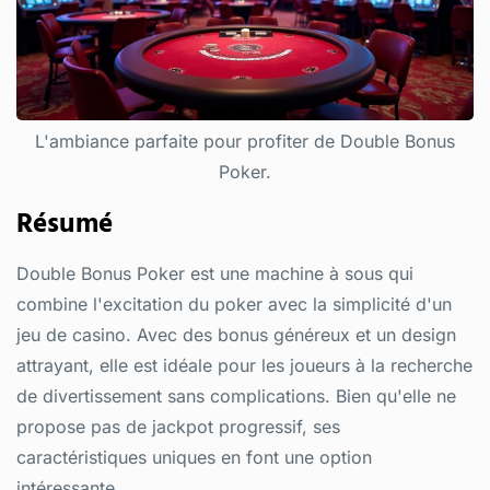
L'ambiance parfaite pour profiter de Double Bonus
Poker.
Résumé
Double Bonus Poker est une machine à sous qui
combine l'excitation du poker avec la simplicité d'un
jeu de casino. Avec des bonus généreux et un design
attrayant, elle est idéale pour les joueurs à la recherche
de divertissement sans complications. Bien qu'elle ne
propose pas de jackpot progressif, ses
caractéristiques uniques en font une option
intéressante.