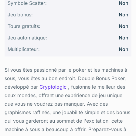
Symbole Scatter:
Non
Jeu bonus:
Non
Tours gratuits:
Non
Jeu automatique:
Non
Multiplicateur:
Non
Si vous êtes passionné par le poker et les machines à
sous, vous êtes au bon endroit. Double Bonus Poker,
développé par
Cryptologic
, fusionne le meilleur des
deux mondes, offrant une expérience de jeu unique
que vous ne voudrez pas manquer. Avec des
graphismes raffinés, une jouabilité simple et des bonus
qui vous garderont au sommet de l'excitation, cette
machine à sous a beaucoup à offrir. Préparez-vous à