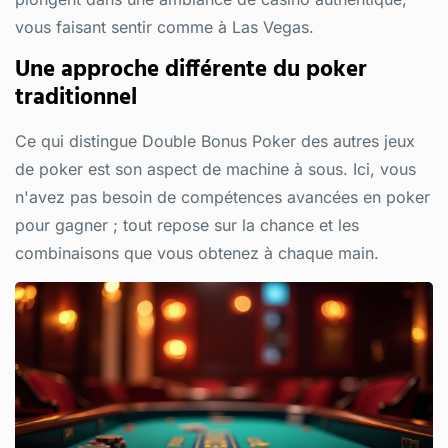
vous faisant sentir comme à Las Vegas.
Une approche différente du poker
traditionnel
Ce qui distingue Double Bonus Poker des autres jeux
de poker est son aspect de machine à sous. Ici, vous
n'avez pas besoin de compétences avancées en poker
pour gagner ; tout repose sur la chance et les
combinaisons que vous obtenez à chaque main.