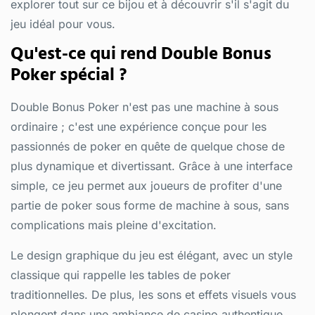
explorer tout sur ce bijou et à découvrir s'il s'agit du
jeu idéal pour vous.
Qu'est-ce qui rend Double Bonus
Poker spécial ?
Double Bonus Poker n'est pas une machine à sous
ordinaire ; c'est une expérience conçue pour les
passionnés de poker en quête de quelque chose de
plus dynamique et divertissant. Grâce à une interface
simple, ce jeu permet aux joueurs de profiter d'une
partie de poker sous forme de machine à sous, sans
complications mais pleine d'excitation.
Le design graphique du jeu est élégant, avec un style
classique qui rappelle les tables de poker
traditionnelles. De plus, les sons et effets visuels vous
plongent dans une ambiance de casino authentique,