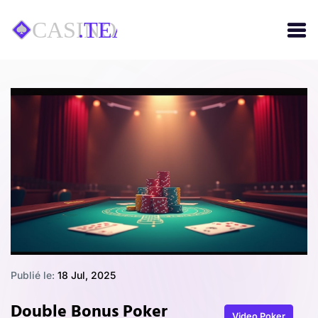
Publié le:
18 Jul, 2025
Double Bonus Poker
Video Poker