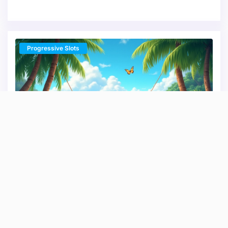
Progressive Slots
Paradise Dreams