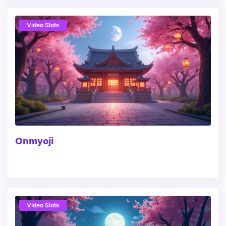
Video Slots
Onmyoji
Video Slots