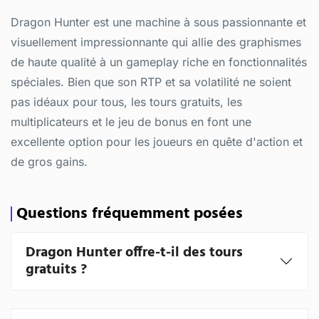
Dragon Hunter est une machine à sous passionnante et
visuellement impressionnante qui allie des graphismes
de haute qualité à un gameplay riche en fonctionnalités
spéciales. Bien que son RTP et sa volatilité ne soient
pas idéaux pour tous, les tours gratuits, les
multiplicateurs et le jeu de bonus en font une
excellente option pour les joueurs en quête d'action et
de gros gains.
Questions fréquemment posées
Dragon Hunter offre-t-il des tours
gratuits ?