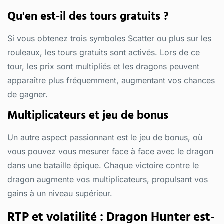
Qu'en est-il des tours gratuits ?
Si vous obtenez trois symboles Scatter ou plus sur les
rouleaux, les tours gratuits sont activés. Lors de ce
tour, les prix sont multipliés et les dragons peuvent
apparaître plus fréquemment, augmentant vos chances
de gagner.
Multiplicateurs et jeu de bonus
Un autre aspect passionnant est le jeu de bonus, où
vous pouvez vous mesurer face à face avec le dragon
dans une bataille épique. Chaque victoire contre le
dragon augmente vos multiplicateurs, propulsant vos
gains à un niveau supérieur.
RTP et volatilité : Dragon Hunter est-