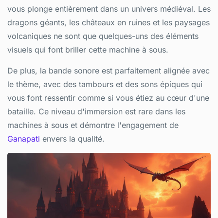
vous plonge entièrement dans un univers médiéval. Les
dragons géants, les châteaux en ruines et les paysages
volcaniques ne sont que quelques-uns des éléments
visuels qui font briller cette machine à sous.
De plus, la bande sonore est parfaitement alignée avec
le thème, avec des tambours et des sons épiques qui
vous font ressentir comme si vous étiez au cœur d'une
bataille. Ce niveau d'immersion est rare dans les
machines à sous et démontre l'engagement de
Ganapati
envers la qualité.