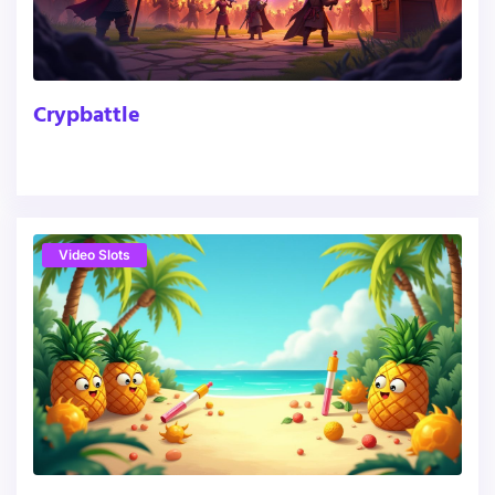
Crypbattle
Video Slots