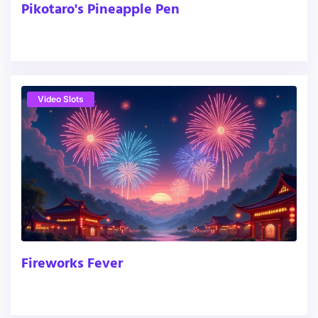
Pikotaro's Pineapple Pen
Video Slots
Fireworks Fever