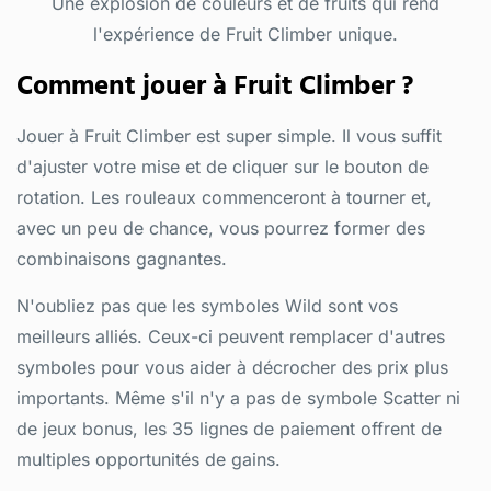
Une explosion de couleurs et de fruits qui rend
l'expérience de Fruit Climber unique.
Comment jouer à Fruit Climber ?
Jouer à Fruit Climber est super simple. Il vous suffit
d'ajuster votre mise et de cliquer sur le bouton de
rotation. Les rouleaux commenceront à tourner et,
avec un peu de chance, vous pourrez former des
combinaisons gagnantes.
N'oubliez pas que les symboles Wild sont vos
meilleurs alliés. Ceux-ci peuvent remplacer d'autres
symboles pour vous aider à décrocher des prix plus
importants. Même s'il n'y a pas de symbole Scatter ni
de jeux bonus, les 35 lignes de paiement offrent de
multiples opportunités de gains.