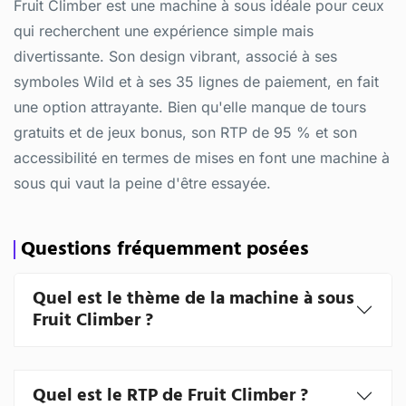
Fruit Climber est une machine à sous idéale pour ceux
qui recherchent une expérience simple mais
divertissante. Son design vibrant, associé à ses
symboles Wild et à ses 35 lignes de paiement, en fait
une option attrayante. Bien qu'elle manque de tours
gratuits et de jeux bonus, son RTP de 95 % et son
accessibilité en termes de mises en font une machine à
sous qui vaut la peine d'être essayée.
Questions fréquemment posées
Quel est le thème de la machine à sous
Fruit Climber ?
Quel est le RTP de Fruit Climber ?