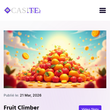
Publié le:
21 Mar, 2026
Fruit Climber
Video Slots