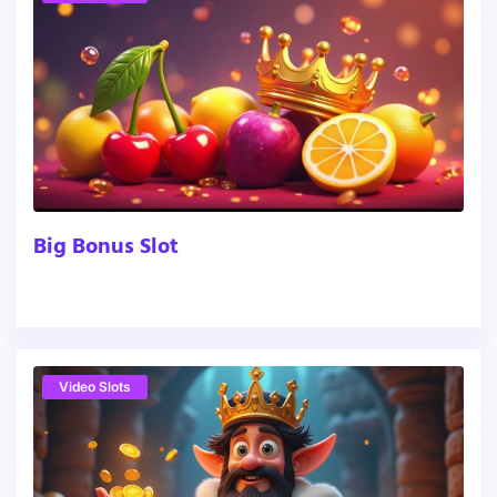
Big Bonus Slot
Video Slots