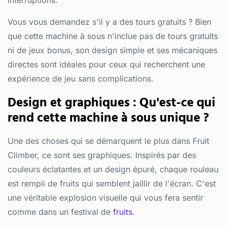
interruptions.
Vous vous demandez s'il y a des tours gratuits ? Bien
que cette machine à sous n'inclue pas de tours gratuits
ni de jeux bonus, son design simple et ses mécaniques
directes sont idéales pour ceux qui recherchent une
expérience de jeu sans complications.
Design et graphiques : Qu'est-ce qui
rend cette machine à sous unique ?
Une des choses qui se démarquent le plus dans Fruit
Climber, ce sont ses graphiques. Inspirés par des
couleurs éclatantes et un design épuré, chaque rouleau
est rempli de fruits qui semblent jaillir de l'écran. C'est
une véritable explosion visuelle qui vous fera sentir
comme dans un festival de
fruits
.