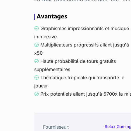
Avantages
Graphismes impressionnants et musique
immersive
Multiplicateurs progressifs allant jusqu'à
x50
Haute probabilité de tours gratuits
supplémentaires
Thématique tropicale qui transporte le
joueur
Prix potentiels allant jusqu'à 5700x la mi
Fournisseur:
Relax Gamin