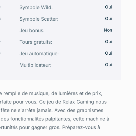
0
Symbole Wild:
Oui
5
Symbole Scatter:
Oui
%
Jeu bonus:
Non
0
Tours gratuits:
Oui
0
Jeu automatique:
Oui
Multiplicateur:
Oui
e remplie de musique, de lumières et de prix,
rfaite pour vous. Ce jeu de Relax Gaming nous
 fête ne s'arrête jamais. Avec des graphismes
es fonctionnalités palpitantes, cette machine à
ortunités pour gagner gros. Préparez-vous à