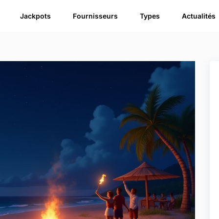
Jackpots
Fournisseurs
Types
Actualités