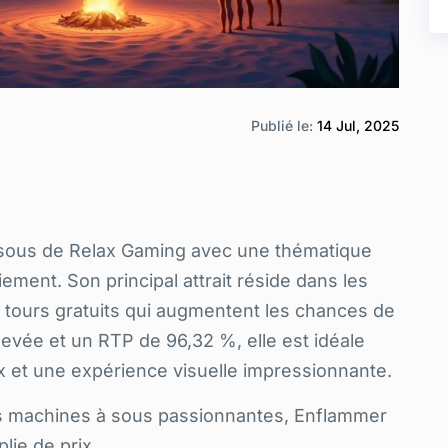
Publié le:
14 Jul, 2025
 sous de Relax Gaming avec une thématique
iement. Son principal attrait réside dans les
es tours gratuits qui augmentent les chances de
levée et un RTP de 96,32 %, elle est idéale
x et une expérience visuelle impressionnante.
 les machines à sous passionnantes, Enflammer
lie de prix.