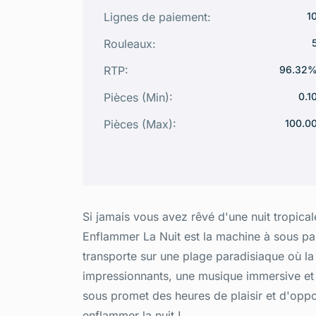
Lignes de paiement:
1
Rouleaux:
RTP:
96.32
Pièces (Min):
0.1
Pièces (Max):
100.0
Si jamais vous avez rêvé d'une nuit tropical
Enflammer La Nuit est la machine à sous pa
transporte sur une plage paradisiaque où la
impressionnants, une musique immersive et d
sous promet des heures de plaisir et d'opp
enflammer la nuit !