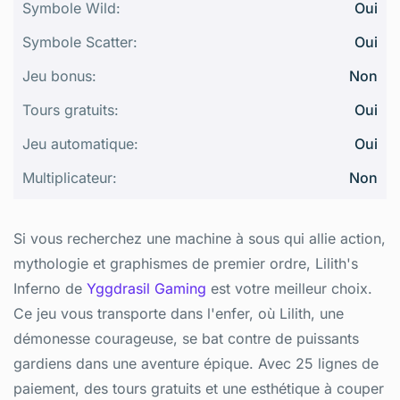
Symbole Wild:
Oui
Symbole Scatter:
Oui
Jeu bonus:
Non
Tours gratuits:
Oui
Jeu automatique:
Oui
Multiplicateur:
Non
Si vous recherchez une machine à sous qui allie action,
mythologie et graphismes de premier ordre, Lilith's
Inferno de
Yggdrasil Gaming
est votre meilleur choix.
Ce jeu vous transporte dans l'enfer, où Lilith, une
démonesse courageuse, se bat contre de puissants
gardiens dans une aventure épique. Avec 25 lignes de
paiement, des tours gratuits et une esthétique à couper