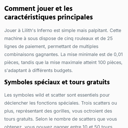
Comment jouer et les
caractéristiques principales
Jouer à Lilith's Inferno est simple mais palpitant. Cette
machine à sous dispose de cinq rouleaux et de 25
lignes de paiement, permettant de multiples
combinaisons gagnantes. La mise minimale est de 0,01
pièces, tandis que la mise maximale atteint 100 pièces,
s'adaptant à différents budgets.
Symboles spéciaux et tours gratuits
Les symboles wild et scatter sont essentiels pour
déclencher les fonctions spéciales. Trois scatters ou
plus, représentant des gorilles, vous octroient des
tours gratuits. Selon le nombre de scatters que vous
obtenez, vous pouvez gagner entre 10 et 50 tours