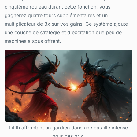
cinquième rouleau durant cette fonction, vous
gagnerez quatre tours supplémentaires et un
multiplicateur de 3x sur vos gains. Ce système ajoute
une couche de stratégie et d'excitation que peu de
machines à sous offrent.
Lilith affrontant un gardien dans une bataille intense
pour des prix.