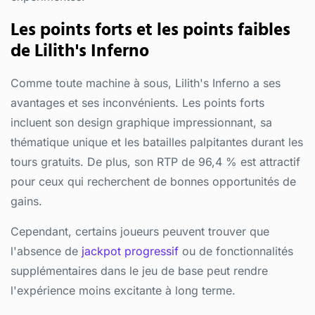
Les points forts et les points faibles
de Lilith's Inferno
Comme toute machine à sous, Lilith's Inferno a ses
avantages et ses inconvénients. Les points forts
incluent son design graphique impressionnant, sa
thématique unique et les batailles palpitantes durant les
tours gratuits. De plus, son RTP de 96,4 % est attractif
pour ceux qui recherchent de bonnes opportunités de
gains.
Cependant, certains joueurs peuvent trouver que
l'absence de
jackpot progressif
ou de fonctionnalités
supplémentaires dans le jeu de base peut rendre
l'expérience moins excitante à long terme.