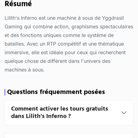
Résumé
Lilith's Inferno est une machine à sous de Yggdrasil
Gaming qui combine action, graphismes spectaculaires
et des fonctions uniques comme le système de
batailles. Avec un RTP compétitif et une thématique
immersive, elle est idéale pour ceux qui recherchent
quelque chose de différent dans l'univers des
machines à sous.
Questions fréquemment posées
Comment activer les tours gratuits
dans Lilith's Inferno ?