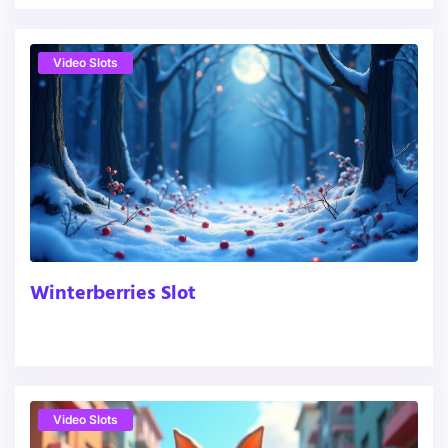
Video Slots
Winterberries Slot
Video Slots