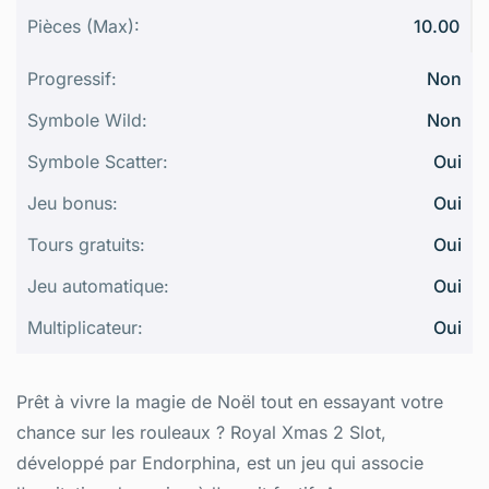
Pièces (Max):
10.00
Progressif:
Non
Symbole Wild:
Non
Symbole Scatter:
Oui
Jeu bonus:
Oui
Tours gratuits:
Oui
Jeu automatique:
Oui
Multiplicateur:
Oui
Prêt à vivre la magie de Noël tout en essayant votre
chance sur les rouleaux ? Royal Xmas 2 Slot,
développé par Endorphina, est un jeu qui associe