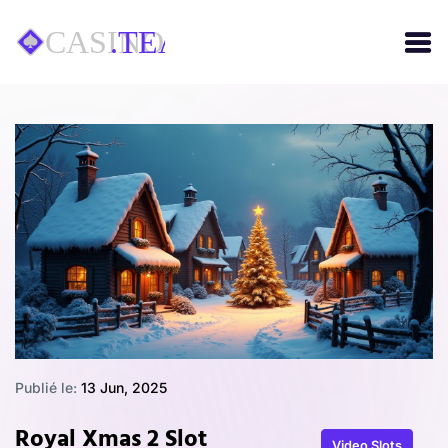
Publié le:
13 Jun, 2025
Royal Xmas 2 Slot
Video Slots