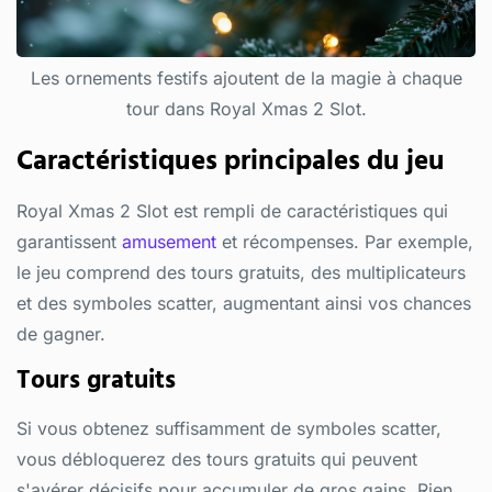
Les ornements festifs ajoutent de la magie à chaque
tour dans Royal Xmas 2 Slot.
Caractéristiques principales du jeu
Royal Xmas 2 Slot est rempli de caractéristiques qui
garantissent
amusement
et récompenses. Par exemple,
le jeu comprend des tours gratuits, des multiplicateurs
et des symboles scatter, augmentant ainsi vos chances
de gagner.
Tours gratuits
Si vous obtenez suffisamment de symboles scatter,
vous débloquerez des tours gratuits qui peuvent
s'avérer décisifs pour accumuler de gros gains. Rien