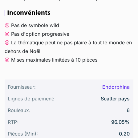
Inconvénients
Pas de symbole wild
Pas d'option progressive
La thématique peut ne pas plaire à tout le monde en
dehors de Noël
Mises maximales limitées à 10 pièces
Fournisseur:
Endorphina
Lignes de paiement:
Scatter pays
Rouleaux:
6
RTP:
96.05%
Pièces (Min):
0.20