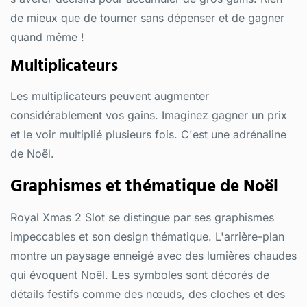
de mieux que de tourner sans dépenser et de gagner
quand même !
Multiplicateurs
Les multiplicateurs peuvent augmenter
considérablement vos gains. Imaginez gagner un prix
et le voir multiplié plusieurs fois. C'est une adrénaline
de Noël.
Graphismes et thématique de Noël
Royal Xmas 2 Slot se distingue par ses graphismes
impeccables et son design thématique. L'arrière-plan
montre un paysage enneigé avec des lumières chaudes
qui évoquent Noël. Les symboles sont décorés de
détails festifs comme des nœuds, des cloches et des