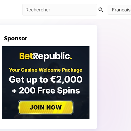
Sponsor