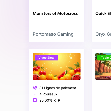
Monsters of Motocross
Quick S
Portomaso Gaming
Oryx G
Video Slots
Table
81 Lignes de paiement
4 Rouleaux
95.00% RTP