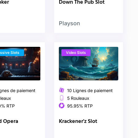
oker
Down The Pub Slot
Playson
ssive Slots
Video Slots
gnes de paiement
10 Lignes de paiement
leaux
5 Rouleaux
0% RTP
95.95% RTP
d Opera
Krackener'z Slot