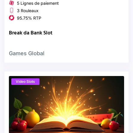
5 Lignes de paiement
3 Rouleaux
95.75% RTP
Break da Bank Slot
Games Global
Video Slots