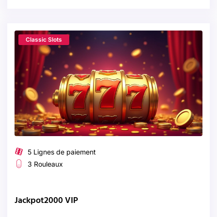
Classic Slots
5 Lignes de paiement
3 Rouleaux
Jackpot2000 VIP