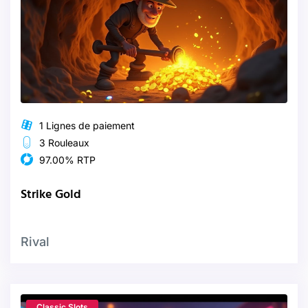
1 Lignes de paiement
3 Rouleaux
97.00% RTP
Strike Gold
Rival
Classic Slots