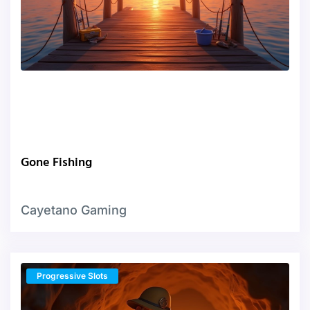
Gone Fishing
Cayetano Gaming
Progressive Slots