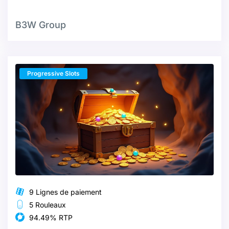
B3W Group
Progressive Slots
9 Lignes de paiement
5 Rouleaux
94.49% RTP