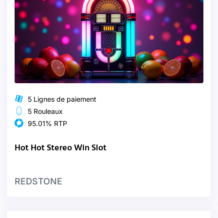
5 Lignes de paiement
5 Rouleaux
95.01% RTP
Hot Hot Stereo Win Slot
REDSTONE