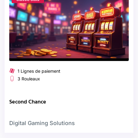
1 Lignes de paiement
3 Rouleaux
Second Chance
Digital Gaming Solutions