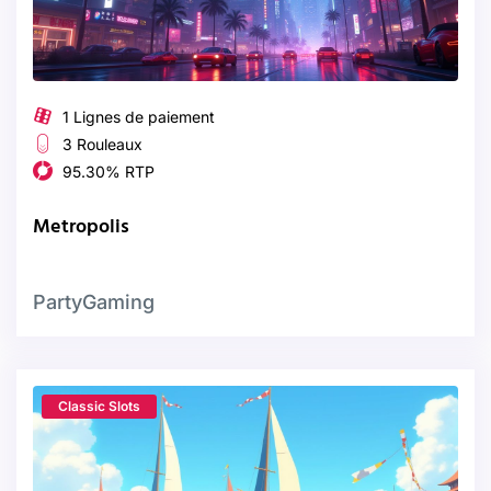
1 Lignes de paiement
3 Rouleaux
95.30% RTP
Metropolis
PartyGaming
Classic Slots