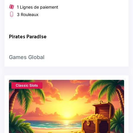
1 Lignes de paiement
3 Rouleaux
Pirates Paradise
Games Global
Classic Slots