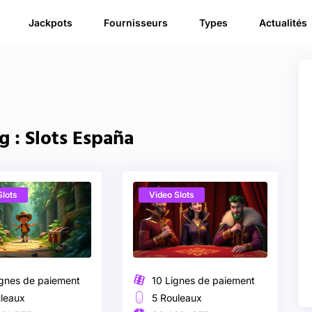
Jackpots
Fournisseurs
Types
Actualités
g : Slots España
Slots
Video Slots
gnes de paiement
10 Lignes de paiement
leaux
5 Rouleaux