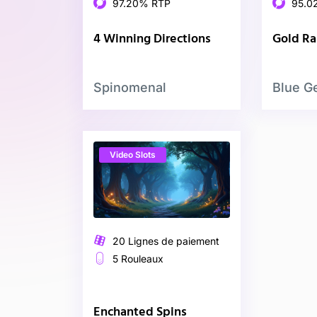
97.20% RTP
95.0
4 Winning Directions
Gold Ra
Spinomenal
Blue G
Video Slots
20 Lignes de paiement
5 Rouleaux
Enchanted Spins