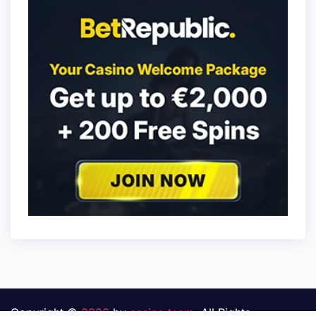
Copyright ©
2026
by
casino.team
. All Rights