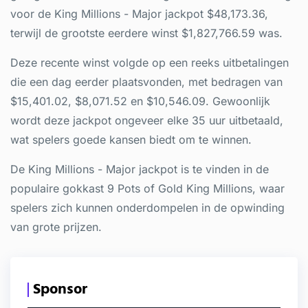
voor de King Millions - Major jackpot $48,173.36,
terwijl de grootste eerdere winst $1,827,766.59 was.
Deze recente winst volgde op een reeks uitbetalingen
die een dag eerder plaatsvonden, met bedragen van
$15,401.02, $8,071.52 en $10,546.09. Gewoonlijk
wordt deze jackpot ongeveer elke 35 uur uitbetaald,
wat spelers goede kansen biedt om te winnen.
De King Millions - Major jackpot is te vinden in de
populaire gokkast 9 Pots of Gold King Millions, waar
spelers zich kunnen onderdompelen in de opwinding
van grote prijzen.
Sponsor