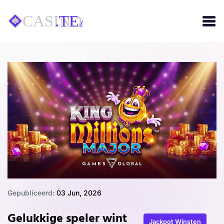
Gepubliceerd:
03 Jun, 2026
Gelukkige speler wint
Jackpot Winsten