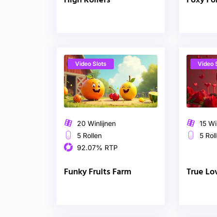
High Rollers
Foxy Fo
Video Slots
Video 
20 Winlijnen
15 Wi
5 Rollen
5 Rol
92.07% RTP
Funky Fruits Farm
True Lo