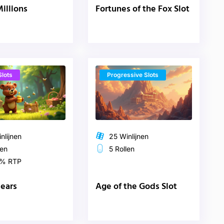
Millions
Fortunes of the Fox Slot
Slots
Progressive Slots
nlijnen
25 Winlijnen
len
5 Rollen
7% RTP
ears
Age of the Gods Slot