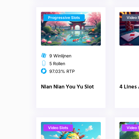
Progressive Slots
Video 
9 Winlijnen
5 Rollen
97.03% RTP
Nian Nian You Yu Slot
4 Lines
Video Slots
Video 