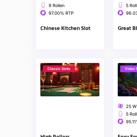
9 Rollen
5 Rol
97.00% RTP
96.0
Chinese Kitchen Slot
Great B
Classic Slots
Video 
25 Wi
5 Rol
95.1