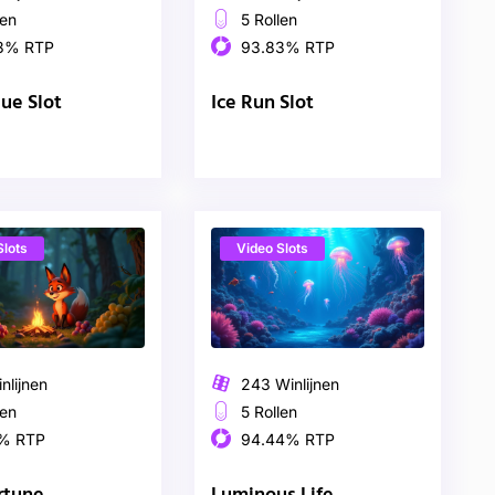
len
5 Rollen
3% RTP
93.83% RTP
lue Slot
Ice Run Slot
Slots
Video Slots
nlijnen
243 Winlijnen
len
5 Rollen
1% RTP
94.44% RTP