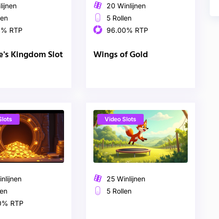
lijnen
20 Winlijnen
len
5 Rollen
0% RTP
96.00% RTP
's Kingdom Slot
Wings of Gold
Slots
Video Slots
nlijnen
25 Winlijnen
len
5 Rollen
0% RTP