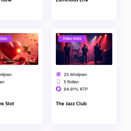
rtune
Luminous Life
Slots
Video Slots
nlijnen
25 Winlijnen
len
5 Rollen
94.91% RTP
ve Slot
The Jazz Club