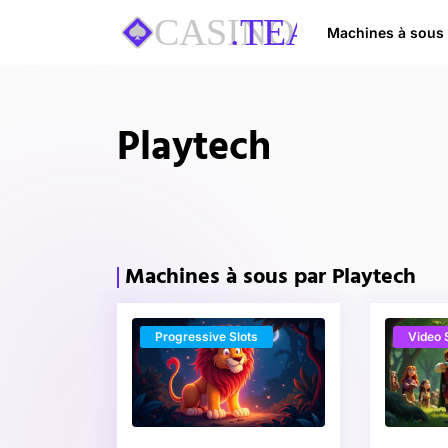
Machines à sous
Playtech
Machines à sous par Playtech
Progressive Slots
Video 