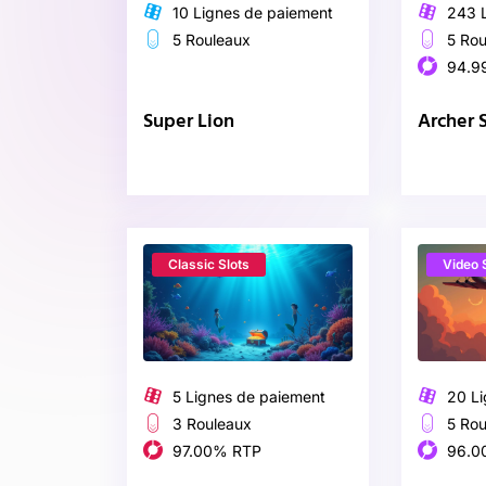
10 Lignes de paiement
243 L
5 Rouleaux
5 Rou
94.9
Super Lion
Archer 
Classic Slots
Video 
5 Lignes de paiement
20 Li
3 Rouleaux
5 Rou
97.00% RTP
96.0