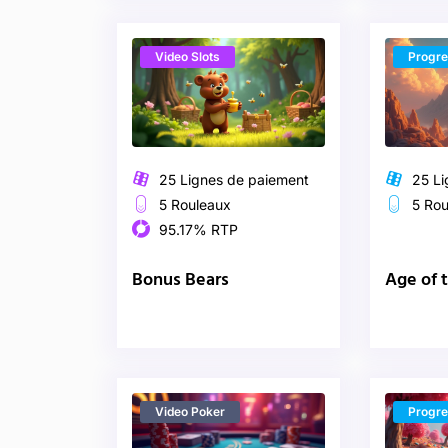
Video Slots
Progre
25 Lignes de paiement
25 Li
5 Rouleaux
5 Rou
95.17% RTP
Bonus Bears
Age of 
Video Poker
Progre