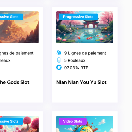
ssive Slots
Progressive Slots
gnes de paiement
9 Lignes de paiement
leaux
5 Rouleaux
97.03% RTP
the Gods Slot
Nian Nian You Yu Slot
ssive Slots
Video Slots