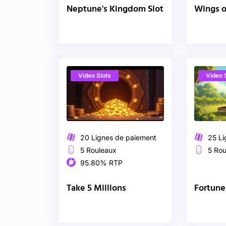
Neptune's Kingdom Slot
Wings o
Video Slots
Video 
20 Lignes de paiement
25 Li
5 Rouleaux
5 Rou
95.80% RTP
Take 5 Millions
Fortunes