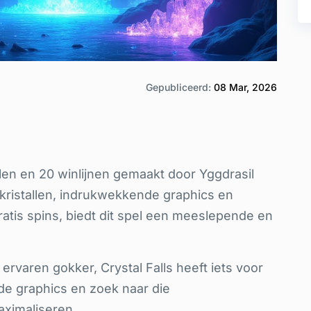
Gepubliceerd:
08 Mar, 2026
ollen en 20 winlijnen gemaakt door Yggdrasil
kristallen, indrukwekkende graphics en
ratis spins, biedt dit spel een meeslepende en
ervaren gokker, Crystal Falls heeft iets voor
 de graphics en zoek naar die
aximaliseren.