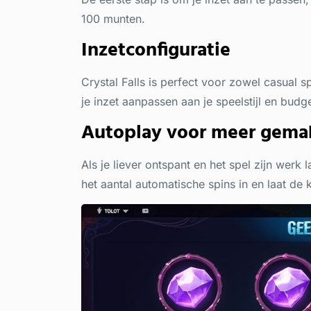
100 munten.
Inzetconfiguratie
Crystal Falls is perfect voor zowel casual s
je inzet aanpassen aan je speelstijl en budge
Autoplay voor meer gema
Als je liever ontspant en het spel zijn werk 
het aantal automatische spins in en laat de 