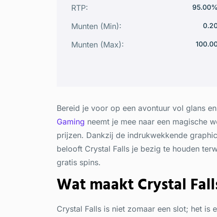
RTP:
95.00
Munten (Min):
0.2
Munten (Max):
100.0
Bereid je voor op een avontuur vol glans en
Gaming
neemt je mee naar een magische were
prijzen. Dankzij de indrukwekkende graphic
belooft Crystal Falls je bezig te houden ter
gratis spins.
Wat maakt Crystal Fall
Crystal Falls is niet zomaar een slot; het is 