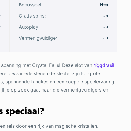
%
Bonusspel:
Nee
0
Gratis spins:
Ja
0
Autoplay:
Ja
Vermenigvuldiger:
Ja
 spanning met Crystal Falls! Deze slot van
Yggdrasil
ld waar edelstenen de sleutel zijn tot grote
s, spannende functies en een soepele speelervaring
wijl je op zoek gaat naar die vermenigvuldigers en
s speciaal?
een reis door een rijk van magische kristallen.