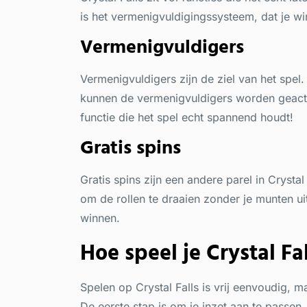
is het vermenigvuldigingssysteem, dat je wi
Vermenigvuldigers
Vermenigvuldigers zijn de ziel van het spel.
kunnen de vermenigvuldigers worden geacti
functie die het spel echt spannend houdt!
Gratis spins
Gratis spins zijn een andere parel in Crystal 
om de rollen te draaien zonder je munten ui
winnen.
Hoe speel je Crystal Fa
Spelen op Crystal Falls is vrij eenvoudig, m
De eerste stap is om je inzet aan te passen