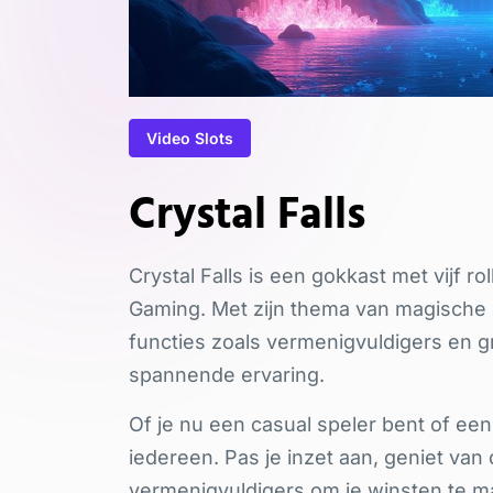
Video Slots
Crystal Falls
Crystal Falls is een gokkast met vijf r
Gaming. Met zijn thema van magische 
functies zoals vermenigvuldigers en g
spannende ervaring.
Of je nu een casual speler bent of een 
iedereen. Pas je inzet aan, geniet van
vermenigvuldigers om je winsten te m