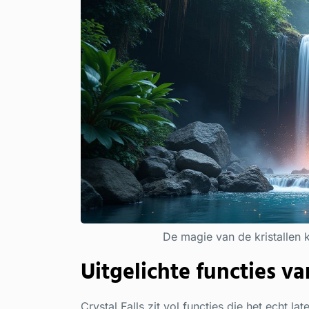
De magie van de kristallen 
Uitgelichte functies va
Crystal Falls zit vol functies die het echt l