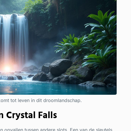
komt tot leven in dit droomlandschap.
n Crystal Falls
aten opvallen tussen andere slots. Een van de sleutels