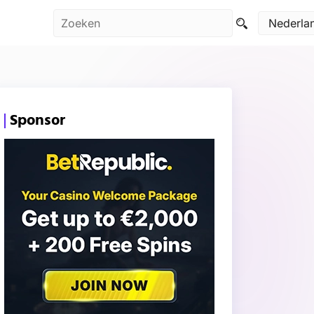
Sponsor