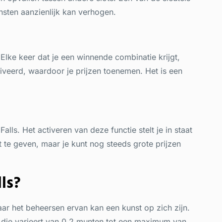
nsten aanzienlijk kan verhogen.
 Elke keer dat je een winnende combinatie krijgt,
veerd, waardoor je prijzen toenemen. Het is een
Falls. Het activeren van deze functie stelt je in staat
t te geven, maar je kunt nog steeds grote prijzen
lls?
aar het beheersen ervan kan een kunst op zich zijn.
, die varieert van 0,2 munten tot een maximum van