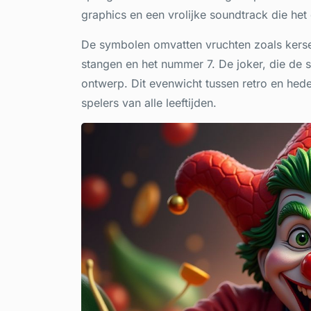
graphics en een vrolijke soundtrack die he
De symbolen omvatten vruchten zoals kers
stangen en het nummer 7. De joker, die de ste
ontwerp. Dit evenwicht tussen retro en hede
spelers van alle leeftijden.