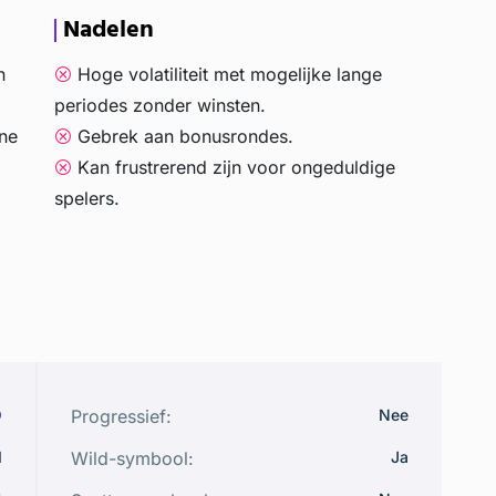
Nadelen
n
Hoge volatiliteit met mogelijke lange
periodes zonder winsten.
ne
Gebrek aan bonusrondes.
Kan frustrerend zijn voor ongeduldige
spelers.
O
Progressief:
Nee
1
Wild-symbool:
Ja