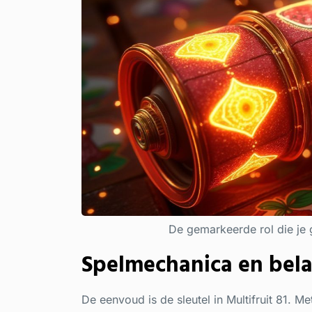
De gemarkeerde rol die je g
Spelmechanica en bel
De eenvoud is de sleutel in Multifruit 81. M