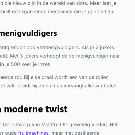
 die nieuw zijn in de wereld van slots. Maar laat je
k schuilt een spannende mechaniek die je geboeid zal
rmenigvuldigers
 ontgrendelt ook vermenigvuldigers. Als je 2 jokers
bbeld. Met 3 jokers verhoogt de vermenigvuldiger naar
in je 500 keer je inzet!
erde rol. Bij elke draai wordt een van de rollen
rol valt, breidt hij zich uit en vervangt alle symbolen,
n moderne twist
 je het ontwerp van Multifruit 81 geweldig vinden. Het
oor oude
fruitmachines
, maar met gestileerde