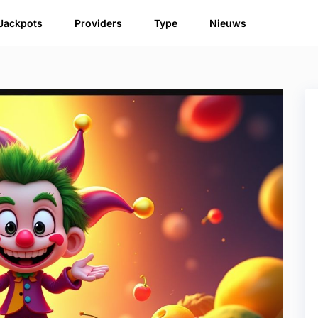
Jackpots
Providers
Type
Nieuws