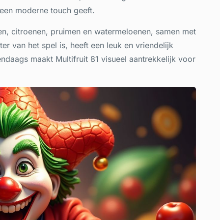
t een moderne touch geeft.
en, citroenen, pruimen en watermeloenen, samen met
r van het spel is, heeft een leuk en vriendelijk
ndaags maakt Multifruit 81 visueel aantrekkelijk voor