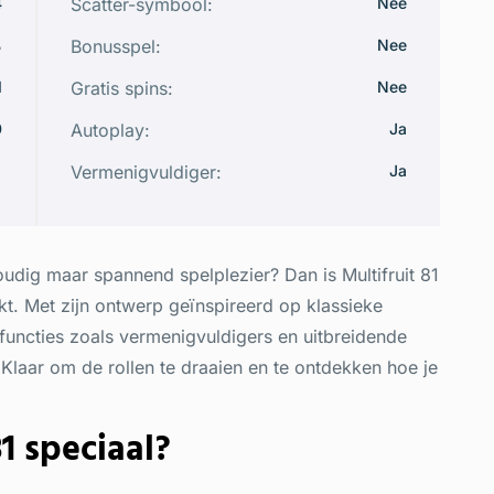
4
Scatter-symbool:
Nee
%
Bonusspel:
Nee
1
Gratis spins:
Nee
0
Autoplay:
Ja
Vermenigvuldiger:
Ja
oudig maar spannend spelplezier? Dan is Multifruit 81
t. Met zijn ontwerp geïnspireerd op klassieke
uncties zoals vermenigvuldigers en uitbreidende
. Klaar om de rollen te draaien en te ontdekken hoe je
1 speciaal?